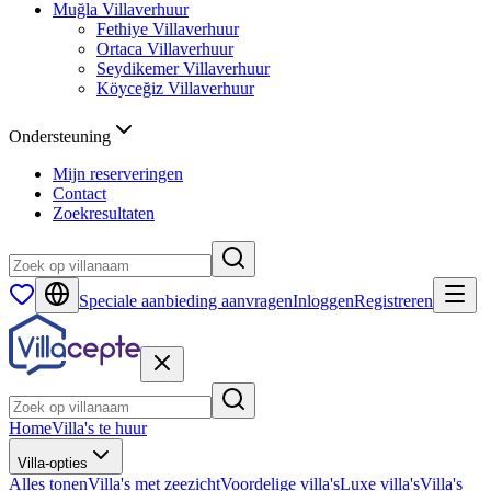
Muğla
Villaverhuur
Fethiye
Villaverhuur
Ortaca
Villaverhuur
Seydikemer
Villaverhuur
Köyceğiz
Villaverhuur
Ondersteuning
Mijn reserveringen
Contact
Zoekresultaten
Speciale aanbieding aanvragen
Inloggen
Registreren
Home
Villa's te huur
Villa-opties
Alles tonen
Villa's met zeezicht
Voordelige villa's
Luxe villa's
Villa's