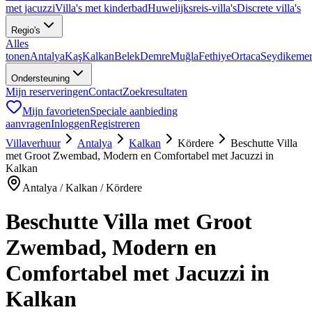
met jacuzzi
Villa's met kinderbad
Huwelijksreis-villa's
Discrete villa's
Regio's
Alles
tonen
Antalya
Kaş
Kalkan
Belek
Demre
Muğla
Fethiye
Ortaca
Seydikeme
Ondersteuning
Mijn reserveringen
Contact
Zoekresultaten
Mijn favorieten
Speciale aanbieding
aanvragen
Inloggen
Registreren
Villaverhuur
Antalya
Kalkan
Kördere
Beschutte Villa
met Groot Zwembad, Modern en Comfortabel met Jacuzzi in
Kalkan
Antalya / Kalkan / Kördere
Beschutte Villa met Groot
Zwembad, Modern en
Comfortabel met Jacuzzi in
Kalkan