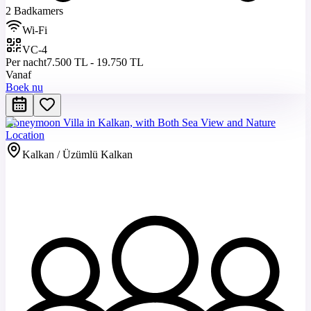
2 Badkamers
Wi-Fi
VC-4
Per nacht
7.500 TL - 19.750 TL
Vanaf
Boek nu
Honeymoon Villa in Kalkan, with Both Sea View and Nature
Location
Kalkan / Üzümlü Kalkan