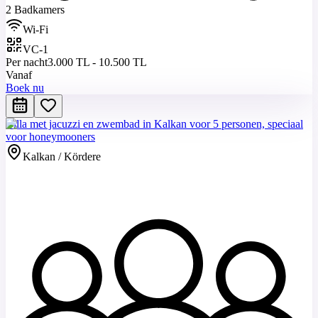
2 Badkamers
Wi-Fi
VC-1
Per nacht
3.000 TL - 10.500 TL
Vanaf
Boek nu
Villa met jacuzzi en zwembad in Kalkan voor 5 personen, speciaal
voor honeymooners
Kalkan / Kördere