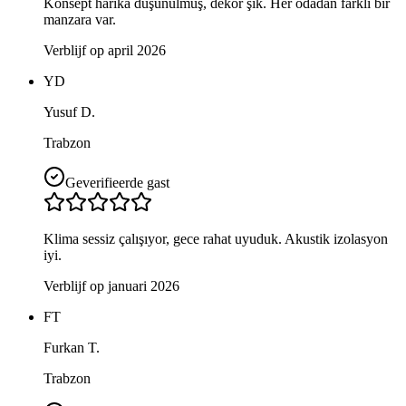
Konsept harika düşünülmüş, dekor şık. Her odadan farklı bir
manzara var.
Verblijf op april 2026
YD
Yusuf D.
Trabzon
Geverifieerde gast
Klima sessiz çalışıyor, gece rahat uyuduk. Akustik izolasyon
iyi.
Verblijf op januari 2026
FT
Furkan T.
Trabzon