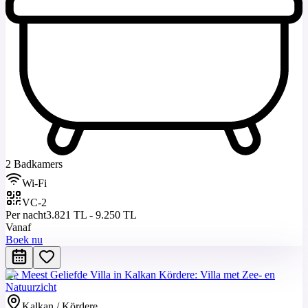
2 Badkamers
Wi-Fi
VC-2
Per nacht
3.821 TL - 9.250 TL
Vanaf
Boek nu
De Meest Geliefde Villa in Kalkan Kördere: Villa met Zee- en
Natuurzicht
Kalkan / Kördere