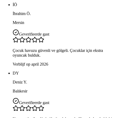
İÖ
İbrahim Ö.
Mersin
Geverifieerde gast
Çocuk havuzu güvenli ve gölgeli. Çocuklar için ekstra
oyuncak bulduk.
Verblijf op april 2026
DY
Deniz Y.
Balıkesir
Geverifieerde gast