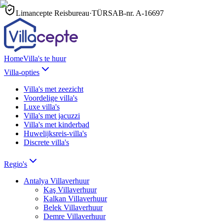
Limancepte Reisbureau
·
TÜRSAB-nr.
A-16697
Home
Villa's te huur
Villa-opties
Villa's met zeezicht
Voordelige villa's
Luxe villa's
Villa's met jacuzzi
Villa's met kinderbad
Huwelijksreis-villa's
Discrete villa's
Regio's
Antalya
Villaverhuur
Kaş
Villaverhuur
Kalkan
Villaverhuur
Belek
Villaverhuur
Demre
Villaverhuur