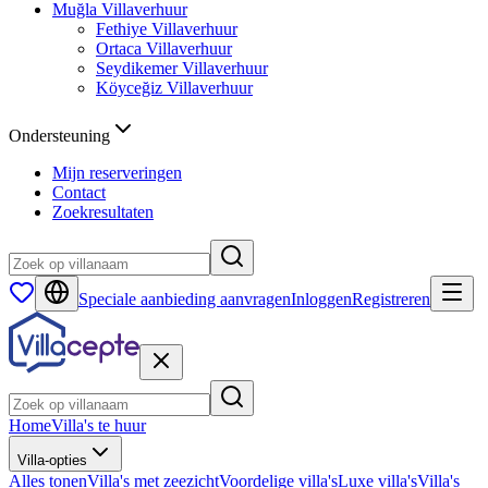
Muğla
Villaverhuur
Fethiye
Villaverhuur
Ortaca
Villaverhuur
Seydikemer
Villaverhuur
Köyceğiz
Villaverhuur
Ondersteuning
Mijn reserveringen
Contact
Zoekresultaten
Speciale aanbieding aanvragen
Inloggen
Registreren
Home
Villa's te huur
Villa-opties
Alles tonen
Villa's met zeezicht
Voordelige villa's
Luxe villa's
Villa's