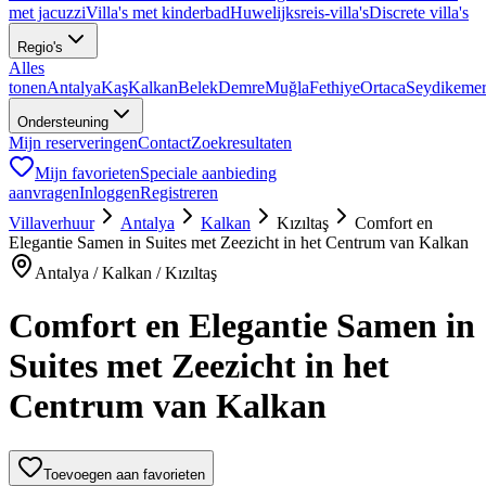
met jacuzzi
Villa's met kinderbad
Huwelijksreis-villa's
Discrete villa's
Regio's
Alles
tonen
Antalya
Kaş
Kalkan
Belek
Demre
Muğla
Fethiye
Ortaca
Seydikeme
Ondersteuning
Mijn reserveringen
Contact
Zoekresultaten
Mijn favorieten
Speciale aanbieding
aanvragen
Inloggen
Registreren
Villaverhuur
Antalya
Kalkan
Kızıltaş
Comfort en
Elegantie Samen in Suites met Zeezicht in het Centrum van Kalkan
Antalya / Kalkan / Kızıltaş
Comfort en Elegantie Samen in
Suites met Zeezicht in het
Centrum van Kalkan
Toevoegen aan favorieten