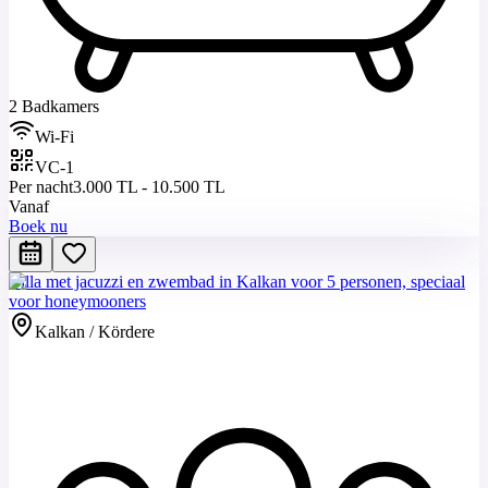
2 Badkamers
Wi-Fi
VC-1
Per nacht
3.000 TL - 10.500 TL
Vanaf
Boek nu
Villa met jacuzzi en zwembad in Kalkan voor 5 personen, speciaal
voor honeymooners
Kalkan / Kördere