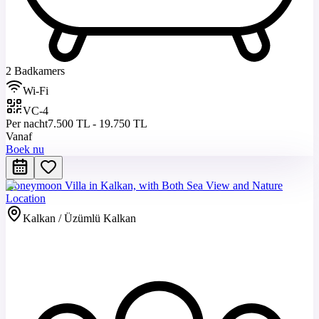
2 Badkamers
Wi-Fi
VC-4
Per nacht
7.500 TL - 19.750 TL
Vanaf
Boek nu
Honeymoon Villa in Kalkan, with Both Sea View and Nature
Location
Kalkan / Üzümlü Kalkan