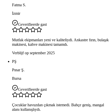
Fatma S.
İzmir
Geverifieerde gast
Mutfak ekipmanları yeni ve kaliteliydi. Ankastre fırın, bulaşık
makinesi, kahve makinesi tamamdı.
Verblijf op september 2025
PŞ
Pınar Ş.
Bursa
Geverifieerde gast
Çocuklar havuzdan çıkmak istemedi. Bahçe geniş, mangal
alanı kullanışlıydı.