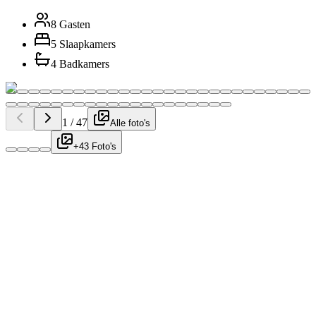
8 Gasten
5 Slaapkamers
4 Badkamers
1
/
47
Alle foto's
+43 Foto's