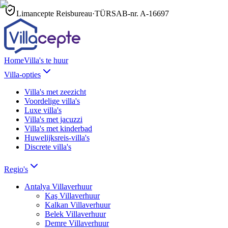
Limancepte Reisbureau
·
TÜRSAB-nr.
A-16697
Home
Villa's te huur
Villa-opties
Villa's met zeezicht
Voordelige villa's
Luxe villa's
Villa's met jacuzzi
Villa's met kinderbad
Huwelijksreis-villa's
Discrete villa's
Regio's
Antalya
Villaverhuur
Kaş
Villaverhuur
Kalkan
Villaverhuur
Belek
Villaverhuur
Demre
Villaverhuur