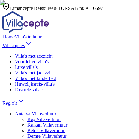
Limancepte Reisbureau
·
TÜRSAB-nr.
A-16697
Home
Villa's te huur
Villa-opties
Villa's met zeezicht
Voordelige villa's
Luxe villa's
Villa's met jacuzzi
Villa's met kinderbad
Huwelijksreis-villa's
Discrete villa's
Regio's
Antalya
Villaverhuur
Kaş
Villaverhuur
Kalkan
Villaverhuur
Belek
Villaverhuur
Demre
Villaverhuur