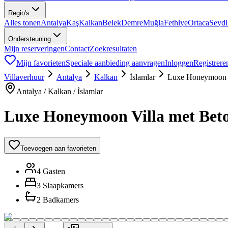
Regio's
Alles tonen
Antalya
Kaş
Kalkan
Belek
Demre
Muğla
Fethiye
Ortaca
Seyd
Ondersteuning
Mijn reserveringen
Contact
Zoekresultaten
Mijn favorieten
Speciale aanbieding aanvragen
Inloggen
Registrere
Villaverhuur
Antalya
Kalkan
İslamlar
Luxe Honeymoon Vi
Antalya / Kalkan / İslamlar
Luxe Honeymoon Villa met Beto
Toevoegen aan favorieten
4 Gasten
3 Slaapkamers
2 Badkamers