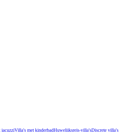
t jacuzzi
Villa's met kinderbad
Huwelijksreis-villa's
Discrete villa's