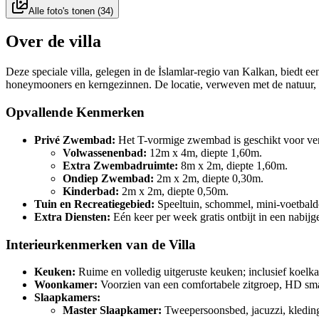
Alle foto's tonen
(
34
)
Over de villa
Deze speciale villa, gelegen in de İslamlar-regio van Kalkan, biedt ee
honeymooners en kerngezinnen. De locatie, verweven met de natuur, 
Opvallende Kenmerken
Privé Zwembad:
Het T-vormige zwembad is geschikt voor ver
Volwassenenbad:
12m x 4m, diepte 1,60m.
Extra Zwembadruimte:
8m x 2m, diepte 1,60m.
Ondiep Zwembad:
2m x 2m, diepte 0,30m.
Kinderbad:
2m x 2m, diepte 0,50m.
Tuin en Recreatiegebied:
Speeltuin, schommel, mini-voetbaldo
Extra Diensten:
Eén keer per week gratis ontbijt in een nabijg
Interieurkenmerken van de Villa
Keuken:
Ruime en volledig uitgeruste keuken; inclusief koelka
Woonkamer:
Voorzien van een comfortabele zitgroep, HD smart-
Slaapkamers:
Master Slaapkamer:
Tweepersoonsbed, jacuzzi, kledingk