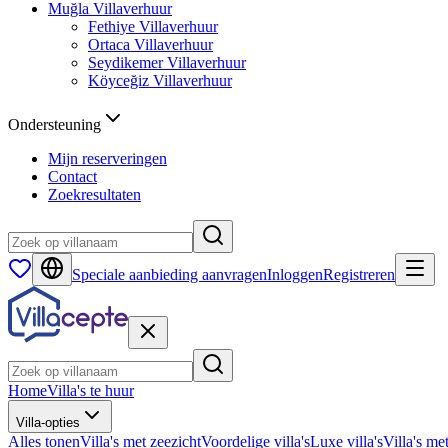
Muğla
Villaverhuur
Fethiye
Villaverhuur
Ortaca
Villaverhuur
Seydikemer
Villaverhuur
Köyceğiz
Villaverhuur
Ondersteuning
Mijn reserveringen
Contact
Zoekresultaten
Speciale aanbieding aanvragen
Inloggen
Registreren
Home
Villa's te huur
Villa-opties
Alles tonen
Villa's met zeezicht
Voordelige villa's
Luxe villa's
Villa's me