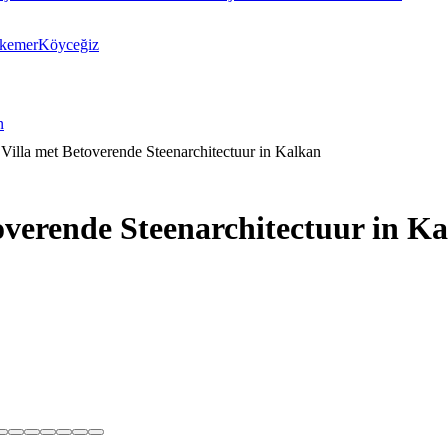
ikemer
Köyceğiz
n
lla met Betoverende Steenarchitectuur in Kalkan
verende Steenarchitectuur in K