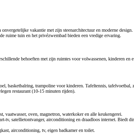
n onvergetelijke vakantie met zijn steenarchitectuur en moderne design. D
de ruime tuin en het privézwembad bieden een vredige ervaring.
schillende behoeften met zijn ruimtes voor volwassenen, kinderen en
el, basketbalring, trampoline voor kinderen. Tafeltennis, tafelvoetbal
elegen restaurant (10-15 minuten rijden).
st, vaatwasser, oven, magnetron, waterkoker en alle keukengerei.
tv, satellietontvanger, airconditioning en draadloos internet. Biedt di
ast, airconditioning, tv, eigen badkamer en toilet.