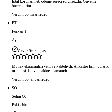
İptal koşulları net, ödeme süreci sorunsuzdu. Güvenle
önerebilirim.
Verblijf op maart 2026
FT
Furkan T.
Aydın
Geverifieerde gast
Mutfak ekipmanları yeni ve kaliteliydi. Ankastre fırın, bulaşık
makinesi, kahve makinesi tamamdı.
Verblijf op januari 2026
SO
Selim O.
Eskişehir