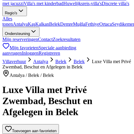
met jacuzzi
Villa's met kinderbad
Huwelijksreis-villa's
Discrete villa's
Regio's
Alles
tonen
Antalya
Kaş
Kalkan
Belek
Demre
Muğla
Fethiye
Ortaca
Seydikeme
Ondersteuning
Mijn reserveringen
Contact
Zoekresultaten
Mijn favorieten
Speciale aanbieding
aanvragen
Inloggen
Registreren
Villaverhuur
Antalya
Belek
Belek
Luxe Villa met Privé
Zwembad, Beschut en Afgelegen in Belek
Antalya / Belek / Belek
Luxe Villa met Privé
Zwembad, Beschut en
Afgelegen in Belek
Toevoegen aan favorieten