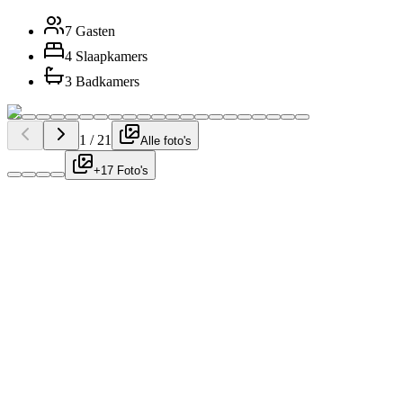
7 Gasten
4 Slaapkamers
3 Badkamers
1
/
21
Alle foto's
+17 Foto's