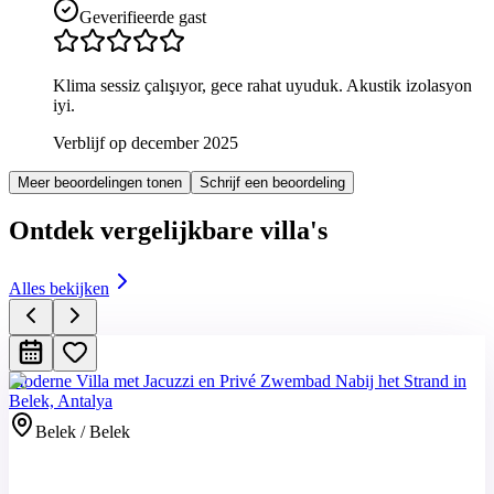
Geverifieerde gast
Klima sessiz çalışıyor, gece rahat uyuduk. Akustik izolasyon
iyi.
Verblijf op december 2025
Meer beoordelingen tonen
Schrijf een beoordeling
Ontdek vergelijkbare villa's
Alles bekijken
Moderne Villa met Jacuzzi en Privé Zwembad Nabij het Strand in
Belek, Antalya
Belek / Belek