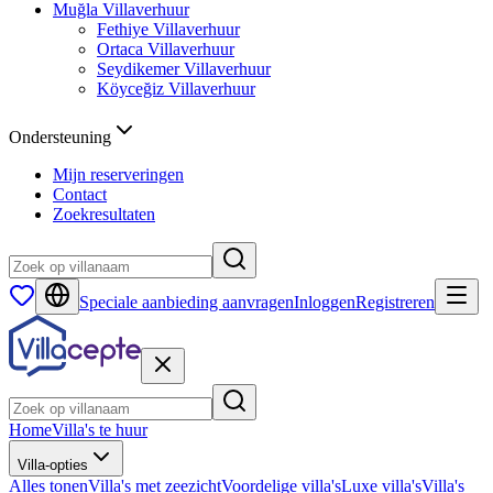
Muğla
Villaverhuur
Fethiye
Villaverhuur
Ortaca
Villaverhuur
Seydikemer
Villaverhuur
Köyceğiz
Villaverhuur
Ondersteuning
Mijn reserveringen
Contact
Zoekresultaten
Speciale aanbieding aanvragen
Inloggen
Registreren
Home
Villa's te huur
Villa-opties
Alles tonen
Villa's met zeezicht
Voordelige villa's
Luxe villa's
Villa's