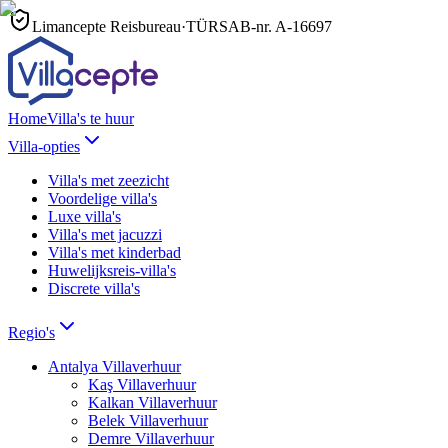
Limancepte Reisbureau
·
TÜRSAB-nr.
A-16697
Home
Villa's te huur
Villa-opties
Villa's met zeezicht
Voordelige villa's
Luxe villa's
Villa's met jacuzzi
Villa's met kinderbad
Huwelijksreis-villa's
Discrete villa's
Regio's
Antalya
Villaverhuur
Kaş
Villaverhuur
Kalkan
Villaverhuur
Belek
Villaverhuur
Demre
Villaverhuur