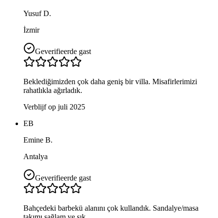
Yusuf D.
İzmir
Geverifieerde gast
Beklediğimizden çok daha geniş bir villa. Misafirlerimizi
rahatlıkla ağırladık.
Verblijf op juli 2025
EB
Emine B.
Antalya
Geverifieerde gast
Bahçedeki barbekü alanını çok kullandık. Sandalye/masa
takımı sağlam ve şık.