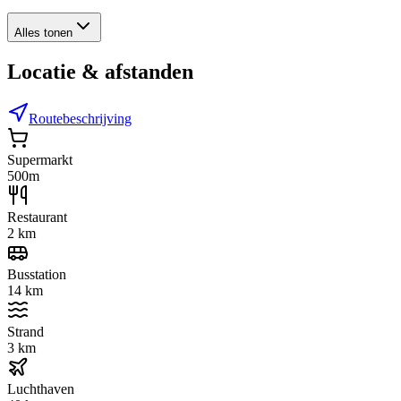
Alles tonen
Locatie & afstanden
Routebeschrijving
Supermarkt
500m
Restaurant
2 km
Busstation
14 km
Strand
3 km
Luchthaven