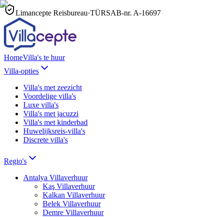
Limancepte Reisbureau
·
TÜRSAB-nr.
A-16697
Home
Villa's te huur
Villa-opties
Villa's met zeezicht
Voordelige villa's
Luxe villa's
Villa's met jacuzzi
Villa's met kinderbad
Huwelijksreis-villa's
Discrete villa's
Regio's
Antalya
Villaverhuur
Kaş
Villaverhuur
Kalkan
Villaverhuur
Belek
Villaverhuur
Demre
Villaverhuur