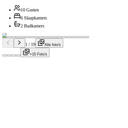
10 Gasten
6 Slaapkamers
2 Badkamers
1
/
19
Alle foto's
+15 Foto's