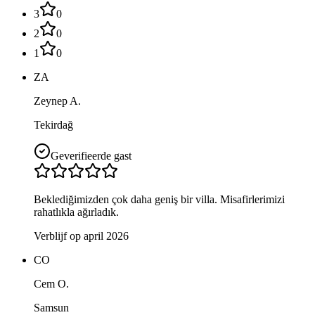
3
0
2
0
1
0
ZA
Zeynep A.
Tekirdağ
Geverifieerde gast
Beklediğimizden çok daha geniş bir villa. Misafirlerimizi
rahatlıkla ağırladık.
Verblijf op april 2026
CO
Cem O.
Samsun