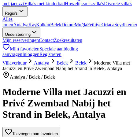
met jacuzzi
Villa's met kinderbad
Huwelijksreis-villa's
Discrete villa's
Regio's
Alles
tonen
Antalya
Kaş
Kalkan
Belek
Demre
Muğla
Fethiye
Ortaca
Seydikeme
Ondersteuning
Mijn reserveringen
Contact
Zoekresultaten
Mijn favorieten
Speciale aanbieding
aanvragen
Inloggen
Registreren
Villaverhuur
Antalya
Belek
Belek
Moderne Villa met
Jacuzzi en Privé Zwembad Nabij het Strand in Belek, Antalya
Antalya / Belek / Belek
Moderne Villa met Jacuzzi en
Privé Zwembad Nabij het
Strand in Belek, Antalya
Toevoegen aan favorieten