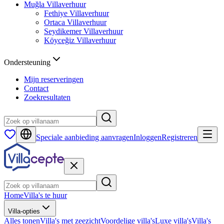
Muğla
Villaverhuur
Fethiye
Villaverhuur
Ortaca
Villaverhuur
Seydikemer
Villaverhuur
Köyceğiz
Villaverhuur
Ondersteuning
Mijn reserveringen
Contact
Zoekresultaten
Speciale aanbieding aanvragen
Inloggen
Registreren
Home
Villa's te huur
Villa-opties
Alles tonen
Villa's met zeezicht
Voordelige villa's
Luxe villa's
Villa's