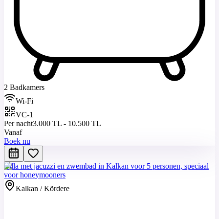
2 Badkamers
Wi-Fi
VC-1
Per nacht
3.000 TL - 10.500 TL
Vanaf
Boek nu
Villa met jacuzzi en zwembad in Kalkan voor 5 personen, speciaal
voor honeymooners
Kalkan / Kördere