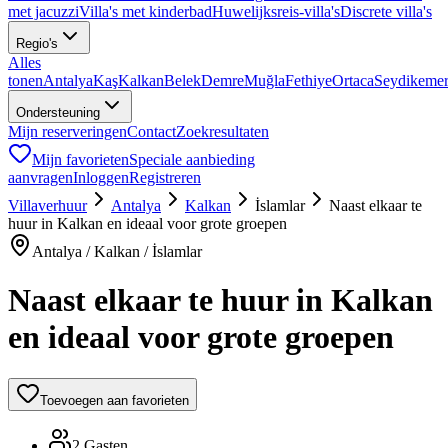
met jacuzzi
Villa's met kinderbad
Huwelijksreis-villa's
Discrete villa's
Regio's
Alles
tonen
Antalya
Kaş
Kalkan
Belek
Demre
Muğla
Fethiye
Ortaca
Seydikeme
Ondersteuning
Mijn reserveringen
Contact
Zoekresultaten
Mijn favorieten
Speciale aanbieding
aanvragen
Inloggen
Registreren
Villaverhuur
Antalya
Kalkan
İslamlar
Naast elkaar te
huur in Kalkan en ideaal voor grote groepen
Antalya / Kalkan / İslamlar
Naast elkaar te huur in Kalkan
en ideaal voor grote groepen
Toevoegen aan favorieten
2 Gasten