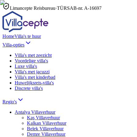
Limancepte Reisbureau
·
TÜRSAB-nr.
A-16697
Home
Villa's te huur
Villa-opties
Villa's met zeezicht
Voordelige villa's
Luxe villa's
Villa's met jacuzzi
Villa's met kinderbad
Huwelijksreis-villa's
Discrete villa's
Regio's
Antalya
Villaverhuur
Kaş
Villaverhuur
Kalkan
Villaverhuur
Belek
Villaverhuur
Demre
Villaverhuur