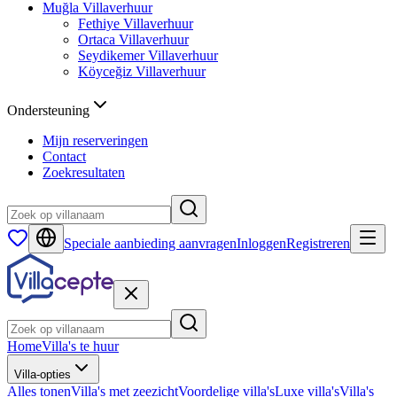
Muğla
Villaverhuur
Fethiye
Villaverhuur
Ortaca
Villaverhuur
Seydikemer
Villaverhuur
Köyceğiz
Villaverhuur
Ondersteuning
Mijn reserveringen
Contact
Zoekresultaten
Speciale aanbieding aanvragen
Inloggen
Registreren
Home
Villa's te huur
Villa-opties
Alles tonen
Villa's met zeezicht
Voordelige villa's
Luxe villa's
Villa's