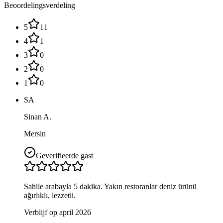
Beoordelingsverdeling
5
11
4
1
3
0
2
0
1
0
SA
Sinan A.
Mersin
Geverifieerde gast
Sahile arabayla 5 dakika. Yakın restoranlar deniz ürünü
ağırlıklı, lezzetli.
Verblijf op april 2026