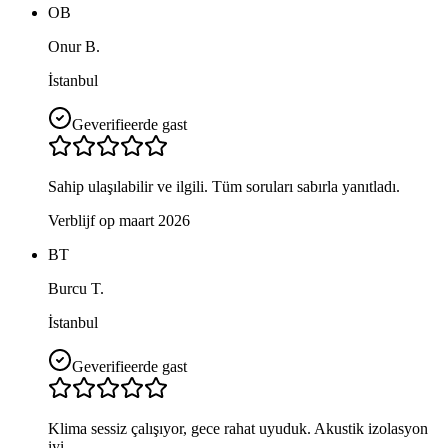
OB
Onur B.
İstanbul
Geverifieerde gast
Sahip ulaşılabilir ve ilgili. Tüm soruları sabırla yanıtladı.
Verblijf op maart 2026
BT
Burcu T.
İstanbul
Geverifieerde gast
Klima sessiz çalışıyor, gece rahat uyuduk. Akustik izolasyon
iyi.