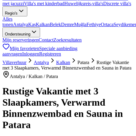
met jacuzzi
Villa's met kinderbad
Huwelijksreis-villa's
Discrete villa's
Regio's
Alles
tonen
Antalya
Kaş
Kalkan
Belek
Demre
Muğla
Fethiye
Ortaca
Seydikeme
Ondersteuning
Mijn reserveringen
Contact
Zoekresultaten
Mijn favorieten
Speciale aanbieding
aanvragen
Inloggen
Registreren
Villaverhuur
Antalya
Kalkan
Patara
Rustige Vakantie
met 3 Slaapkamers, Verwarmd Binnenzwembad en Sauna in Patara
Antalya / Kalkan / Patara
Rustige Vakantie met 3
Slaapkamers, Verwarmd
Binnenzwembad en Sauna in
Patara