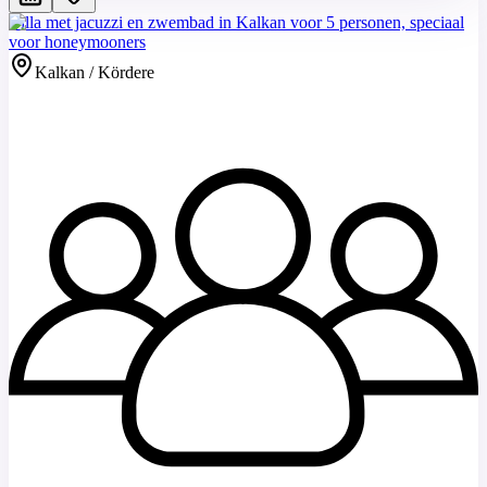
Villa met jacuzzi en zwembad in Kalkan voor 5 personen, speciaal
voor honeymooners
Kalkan / Kördere