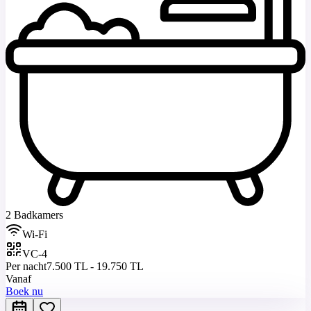
2 Badkamers
Wi-Fi
VC-4
Per nacht
7.500 TL - 19.750 TL
Vanaf
Boek nu