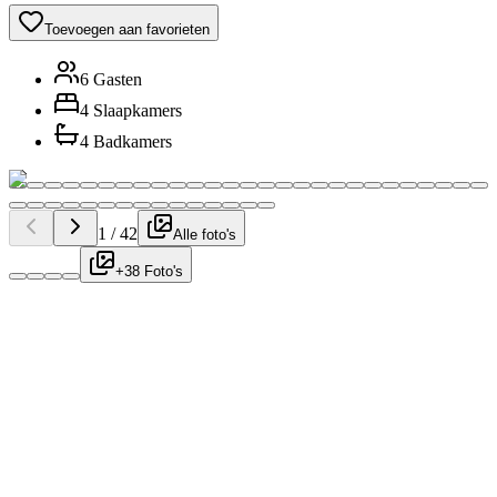
Toevoegen aan favorieten
6 Gasten
4 Slaapkamers
4 Badkamers
1
/
42
Alle foto's
+38 Foto's