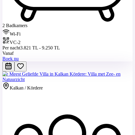
2 Badkamers
Wi-Fi
VC-2
Per nacht
3.821 TL - 9.250 TL
Vanaf
Boek nu
De Meest Geliefde Villa in Kalkan Kördere: Villa met Zee- en
Natuurzicht
Kalkan / Kördere