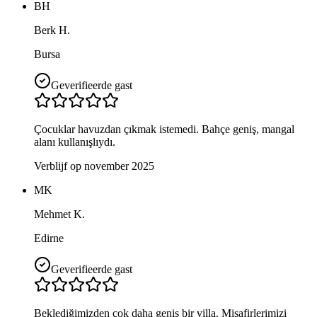
BH
Berk H.
Bursa
Geverifieerde gast
Çocuklar havuzdan çıkmak istemedi. Bahçe geniş, mangal
alanı kullanışlıydı.
Verblijf op november 2025
MK
Mehmet K.
Edirne
Geverifieerde gast
Beklediğimizden çok daha geniş bir villa. Misafirlerimizi