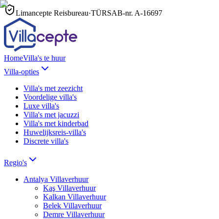
Limancepte Reisbureau
·
TÜRSAB-nr.
A-16697
Home
Villa's te huur
Villa-opties
Villa's met zeezicht
Voordelige villa's
Luxe villa's
Villa's met jacuzzi
Villa's met kinderbad
Huwelijksreis-villa's
Discrete villa's
Regio's
Antalya
Villaverhuur
Kaş
Villaverhuur
Kalkan
Villaverhuur
Belek
Villaverhuur
Demre
Villaverhuur