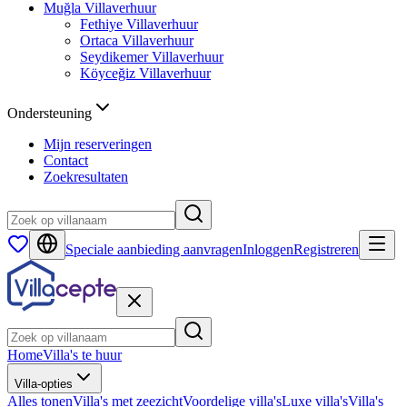
Muğla
Villaverhuur
Fethiye
Villaverhuur
Ortaca
Villaverhuur
Seydikemer
Villaverhuur
Köyceğiz
Villaverhuur
Ondersteuning
Mijn reserveringen
Contact
Zoekresultaten
Speciale aanbieding aanvragen
Inloggen
Registreren
Home
Villa's te huur
Villa-opties
Alles tonen
Villa's met zeezicht
Voordelige villa's
Luxe villa's
Villa's