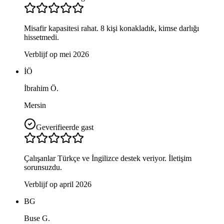
Misafir kapasitesi rahat. 8 kişi konakladık, kimse darlığı
hissetmedi.
Verblijf op mei 2026
İÖ
İbrahim Ö.
Mersin
Geverifieerde gast
Çalışanlar Türkçe ve İngilizce destek veriyor. İletişim
sorunsuzdu.
Verblijf op april 2026
BG
Buse G.