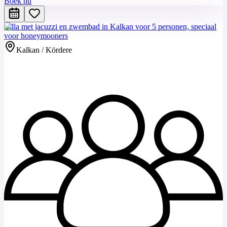
Boek nu
Villa met jacuzzi en zwembad in Kalkan voor 5 personen, speciaal
voor honeymooners
Kalkan / Kördere