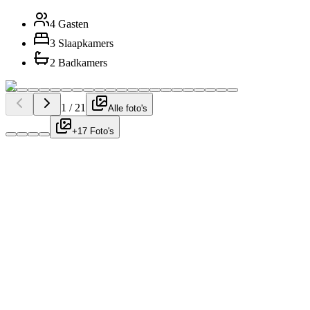
4 Gasten
3 Slaapkamers
2 Badkamers
1
/
21
Alle foto's
+17 Foto's