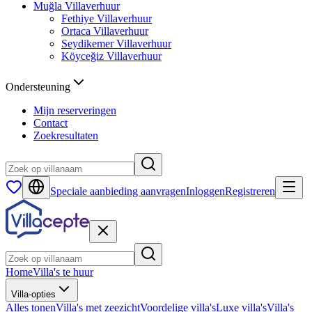
Muğla
Villaverhuur
Fethiye
Villaverhuur
Ortaca
Villaverhuur
Seydikemer
Villaverhuur
Köyceğiz
Villaverhuur
Ondersteuning
Mijn reserveringen
Contact
Zoekresultaten
Speciale aanbieding aanvragen
Inloggen
Registreren
Home
Villa's te huur
Villa-opties
Alles tonen
Villa's met zeezicht
Voordelige villa's
Luxe villa's
Villa's