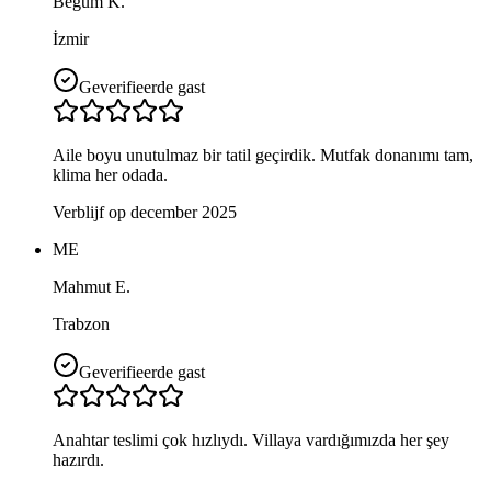
Begüm K.
İzmir
Geverifieerde gast
Aile boyu unutulmaz bir tatil geçirdik. Mutfak donanımı tam,
klima her odada.
Verblijf op december 2025
ME
Mahmut E.
Trabzon
Geverifieerde gast
Anahtar teslimi çok hızlıydı. Villaya vardığımızda her şey
hazırdı.