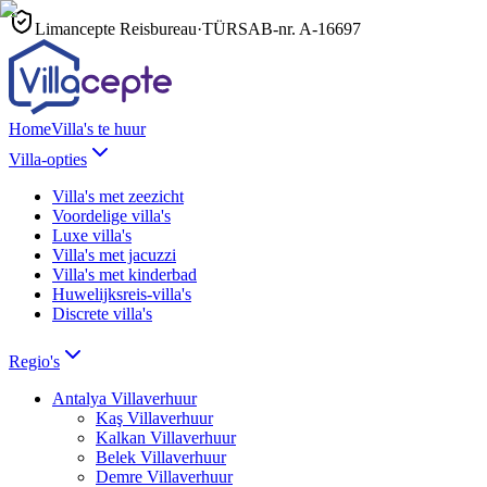
Limancepte Reisbureau
·
TÜRSAB-nr.
A-16697
Home
Villa's te huur
Villa-opties
Villa's met zeezicht
Voordelige villa's
Luxe villa's
Villa's met jacuzzi
Villa's met kinderbad
Huwelijksreis-villa's
Discrete villa's
Regio's
Antalya
Villaverhuur
Kaş
Villaverhuur
Kalkan
Villaverhuur
Belek
Villaverhuur
Demre
Villaverhuur