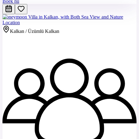
Boek nu
Honeymoon Villa in Kalkan, with Both Sea View and Nature
Location
Kalkan / Üzümlü Kalkan