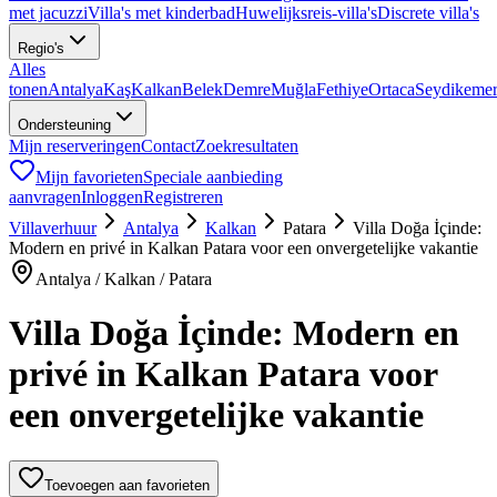
met jacuzzi
Villa's met kinderbad
Huwelijksreis-villa's
Discrete villa's
Regio's
Alles
tonen
Antalya
Kaş
Kalkan
Belek
Demre
Muğla
Fethiye
Ortaca
Seydikeme
Ondersteuning
Mijn reserveringen
Contact
Zoekresultaten
Mijn favorieten
Speciale aanbieding
aanvragen
Inloggen
Registreren
Villaverhuur
Antalya
Kalkan
Patara
Villa Doğa İçinde:
Modern en privé in Kalkan Patara voor een onvergetelijke vakantie
Antalya / Kalkan / Patara
Villa Doğa İçinde: Modern en
privé in Kalkan Patara voor
een onvergetelijke vakantie
Toevoegen aan favorieten