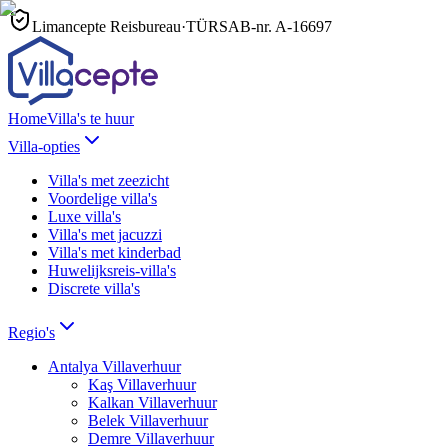
Limancepte Reisbureau
·
TÜRSAB-nr.
A-16697
Home
Villa's te huur
Villa-opties
Villa's met zeezicht
Voordelige villa's
Luxe villa's
Villa's met jacuzzi
Villa's met kinderbad
Huwelijksreis-villa's
Discrete villa's
Regio's
Antalya
Villaverhuur
Kaş
Villaverhuur
Kalkan
Villaverhuur
Belek
Villaverhuur
Demre
Villaverhuur