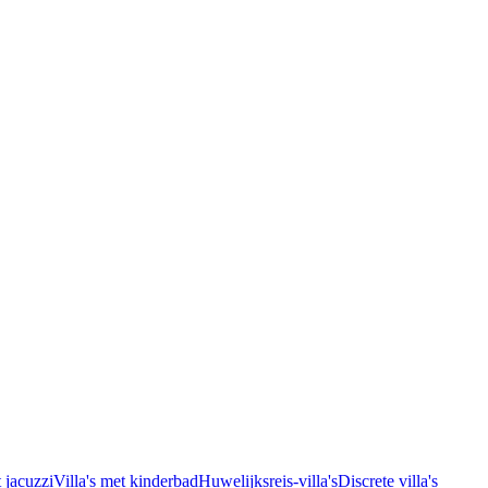
t jacuzzi
Villa's met kinderbad
Huwelijksreis-villa's
Discrete villa's