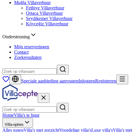
Muğla
Villaverhuur
Fethiye
Villaverhuur
Ortaca
Villaverhuur
Seydikemer
Villaverhuur
Köyceğiz
Villaverhuur
Ondersteuning
Mijn reserveringen
Contact
Zoekresultaten
Speciale aanbieding aanvragen
Inloggen
Registreren
Home
Villa's te huur
Villa-opties
Alles tonen
Villa's met zeezicht
Voordelige villa's
Luxe villa's
Villa's me