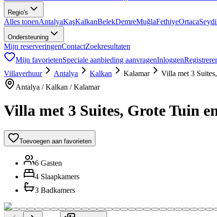
Regio's
Alles tonen
Antalya
Kaş
Kalkan
Belek
Demre
Muğla
Fethiye
Ortaca
Seyd
Ondersteuning
Mijn reserveringen
Contact
Zoekresultaten
Mijn favorieten
Speciale aanbieding aanvragen
Inloggen
Registrere
Villaverhuur
Antalya
Kalkan
Kalamar
Villa met 3 Suite
Antalya / Kalkan / Kalamar
Villa met 3 Suites, Grote Tuin 
Toevoegen aan favorieten
6 Gasten
4 Slaapkamers
3 Badkamers