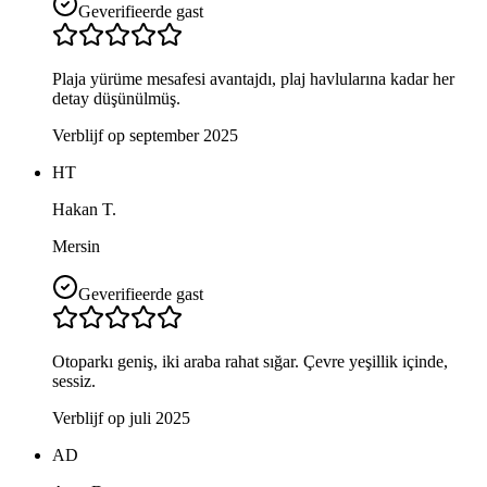
Geverifieerde gast
Plaja yürüme mesafesi avantajdı, plaj havlularına kadar her
detay düşünülmüş.
Verblijf op september 2025
HT
Hakan T.
Mersin
Geverifieerde gast
Otoparkı geniş, iki araba rahat sığar. Çevre yeşillik içinde,
sessiz.
Verblijf op juli 2025
AD