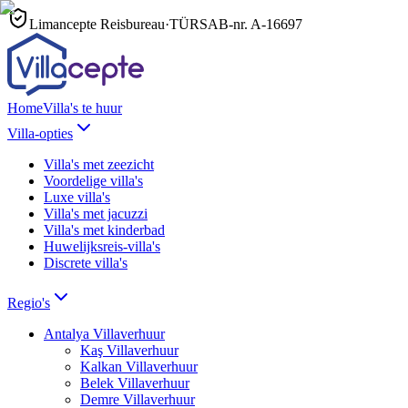
Limancepte Reisbureau
·
TÜRSAB-nr.
A-16697
Home
Villa's te huur
Villa-opties
Villa's met zeezicht
Voordelige villa's
Luxe villa's
Villa's met jacuzzi
Villa's met kinderbad
Huwelijksreis-villa's
Discrete villa's
Regio's
Antalya
Villaverhuur
Kaş
Villaverhuur
Kalkan
Villaverhuur
Belek
Villaverhuur
Demre
Villaverhuur