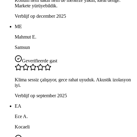
Konum hem sakin hem de merkeze yakın, ideal denge.
Markete yürüyebildik.
Verblijf op december 2025
ME
Mahmut E.
Samsun
Geverifieerde gast
Klima sessiz çalışıyor, gece rahat uyuduk. Akustik izolasyon
iyi.
Verblijf op september 2025
EA
Ece A.
Kocaeli