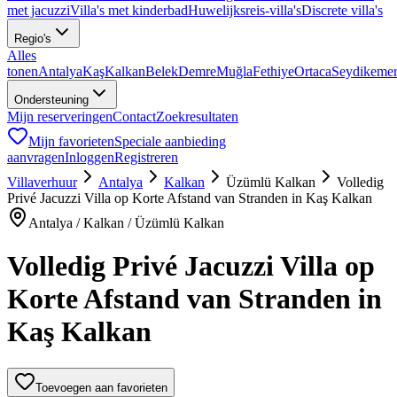
met jacuzzi
Villa's met kinderbad
Huwelijksreis-villa's
Discrete villa's
Regio's
Alles
tonen
Antalya
Kaş
Kalkan
Belek
Demre
Muğla
Fethiye
Ortaca
Seydikeme
Ondersteuning
Mijn reserveringen
Contact
Zoekresultaten
Mijn favorieten
Speciale aanbieding
aanvragen
Inloggen
Registreren
Villaverhuur
Antalya
Kalkan
Üzümlü Kalkan
Volledig
Privé Jacuzzi Villa op Korte Afstand van Stranden in Kaş Kalkan
Antalya / Kalkan / Üzümlü Kalkan
Volledig Privé Jacuzzi Villa op
Korte Afstand van Stranden in
Kaş Kalkan
Toevoegen aan favorieten