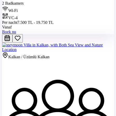
2 Badkamers
Wi-Fi
VC-4
Per nacht
7.500 TL - 19.750 TL
Vanaf
Boek nu
Honeymoon Villa in Kalkan, with Both Sea View and Nature
Location
Kalkan / Üzümlü Kalkan