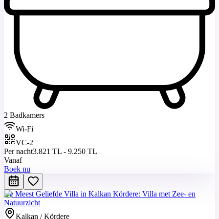
2 Badkamers
Wi-Fi
VC-2
Per nacht
3.821 TL - 9.250 TL
Vanaf
Boek nu
De Meest Geliefde Villa in Kalkan Kördere: Villa met Zee- en
Natuurzicht
Kalkan / Kördere