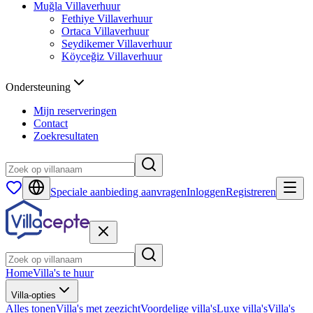
Muğla
Villaverhuur
Fethiye
Villaverhuur
Ortaca
Villaverhuur
Seydikemer
Villaverhuur
Köyceğiz
Villaverhuur
Ondersteuning
Mijn reserveringen
Contact
Zoekresultaten
Speciale aanbieding aanvragen
Inloggen
Registreren
Home
Villa's te huur
Villa-opties
Alles tonen
Villa's met zeezicht
Voordelige villa's
Luxe villa's
Villa's