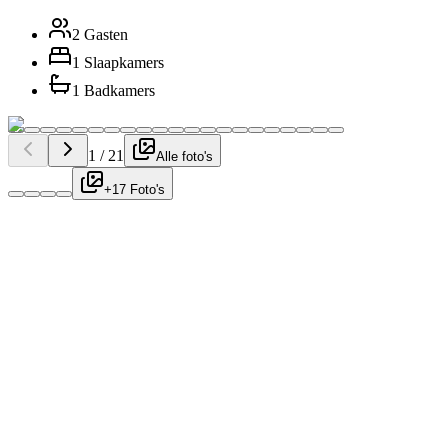
2 Gasten
1 Slaapkamers
1 Badkamers
1
/
21
Alle foto's
+17 Foto's