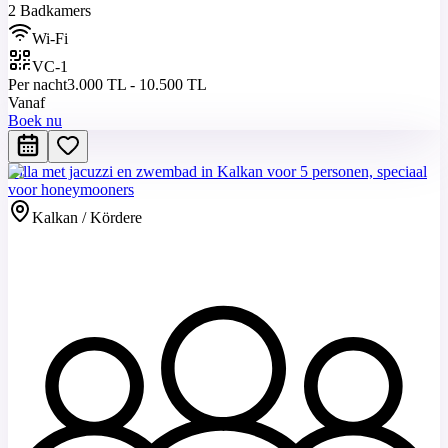
2 Badkamers
Wi-Fi
VC-1
Per nacht
3.000 TL - 10.500 TL
Vanaf
Boek nu
Villa met jacuzzi en zwembad in Kalkan voor 5 personen, speciaal
voor honeymooners
Kalkan / Kördere