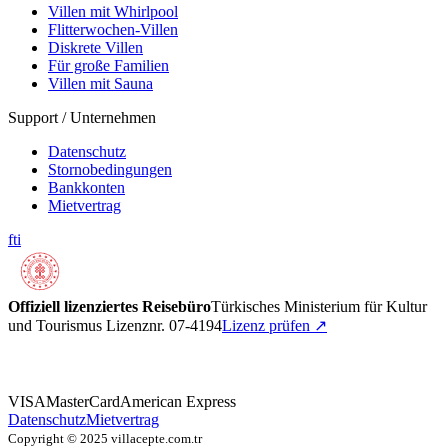
Villen mit Whirlpool
Flitterwochen-Villen
Diskrete Villen
Für große Familien
Villen mit Sauna
Support / Unternehmen
Datenschutz
Stornobedingungen
Bankkonten
Mietvertrag
f
t
i
Offiziell lizenziertes Reisebüro
Türkisches Ministerium für Kultur
und Tourismus Lizenznr. 07-4194
Lizenz prüfen
↗
VISA
MasterCard
American Express
Datenschutz
Mietvertrag
Copyright © 2025 villacepte.com.tr