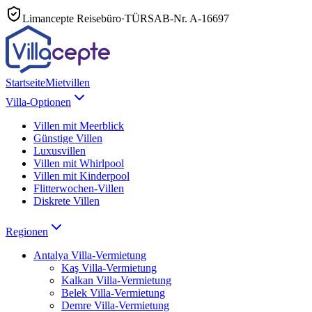
Limancepte Reisebüro
·
TÜRSAB-Nr.
A-16697
Startseite
Mietvillen
Villa-Optionen
Villen mit Meerblick
Günstige Villen
Luxusvillen
Villen mit Whirlpool
Villen mit Kinderpool
Flitterwochen-Villen
Diskrete Villen
Regionen
Antalya
Villa-Vermietung
Kaş
Villa-Vermietung
Kalkan
Villa-Vermietung
Belek
Villa-Vermietung
Demre
Villa-Vermietung