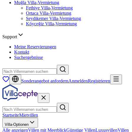
Muğla
Villa-Vermietung
Fethiye
Villa-Vermietung
Ortaca
Villa-Vermietung
Seydikemer
Villa-Vermietung
Köyceğiz
Villa-Vermietung
Support
Meine Reservierungen
Kontakt
Suchergebnisse
Sonderangebot anfordern
Anmelden
Registrieren
Startseite
Mietvillen
Villa-Optionen
Alle anzeigen
Villen mit Meerblick
Günstige Villen
Luxusvillen
Villen