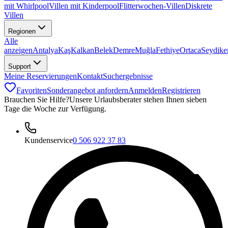
mit Whirlpool
Villen mit Kinderpool
Flitterwochen-Villen
Diskrete
Villen
Regionen
Alle
anzeigen
Antalya
Kaş
Kalkan
Belek
Demre
Muğla
Fethiye
Ortaca
Seydike
Support
Meine Reservierungen
Kontakt
Suchergebnisse
Favoriten
Sonderangebot anfordern
Anmelden
Registrieren
Brauchen Sie Hilfe?
Unsere Urlaubsberater stehen Ihnen sieben
Tage die Woche zur Verfügung.
Kundenservice
0 506 922 37 83