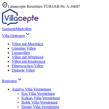
Limancepte Reisebüro
·
TÜRSAB-Nr.
A-16697
Startseite
Mietvillen
Villa-Optionen
Villen mit Meerblick
Günstige Villen
Luxusvillen
Villen mit Whirlpool
Villen mit Kinderpool
Flitterwochen-Villen
Diskrete Villen
Regionen
Antalya
Villa-Vermietung
Kaş
Villa-Vermietung
Kalkan
Villa-Vermietung
Belek
Villa-Vermietung
Demre
Villa-Vermietung