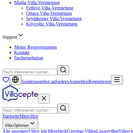
Muğla
Villa-Vermietung
Fethiye
Villa-Vermietung
Ortaca
Villa-Vermietung
Seydikemer
Villa-Vermietung
Köyceğiz
Villa-Vermietung
Support
Meine Reservierungen
Kontakt
Suchergebnisse
Sonderangebot anfordern
Anmelden
Registrieren
Startseite
Mietvillen
Villa-Optionen
Alle anzeigen
Villen mit Meerblick
Günstige Villen
Luxusvillen
Villen 