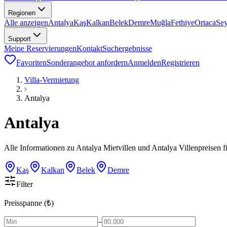
Regionen
Alle anzeigen
Antalya
Kaş
Kalkan
Belek
Demre
Muğla
Fethiye
Ortaca
Se
Support
Meine Reservierungen
Kontakt
Suchergebnisse
Favoriten
Sonderangebot anfordern
Anmelden
Registrieren
Villa-Vermietung
Antalya
Antalya
Alle Informationen zu Antalya Mietvillen und Antalya Villenpreisen f
Kaş
Kalkan
Belek
Demre
Filter
Preisspanne (₺)
–