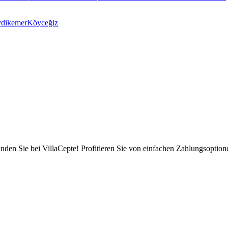
ydikemer
Köyceğiz
inden Sie bei VillaCepte! Profitieren Sie von einfachen Zahlungsoption