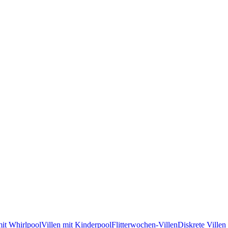
mit Whirlpool
Villen mit Kinderpool
Flitterwochen-Villen
Diskrete Villen