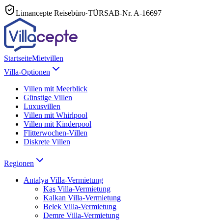
Limancepte Reisebüro
·
TÜRSAB-Nr.
A-16697
Startseite
Mietvillen
Villa-Optionen
Villen mit Meerblick
Günstige Villen
Luxusvillen
Villen mit Whirlpool
Villen mit Kinderpool
Flitterwochen-Villen
Diskrete Villen
Regionen
Antalya
Villa-Vermietung
Kaş
Villa-Vermietung
Kalkan
Villa-Vermietung
Belek
Villa-Vermietung
Demre
Villa-Vermietung