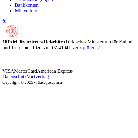
Bankkonten
Mietvertrag
f
t
i
Offiziell lizenziertes Reisebüro
Türkisches Ministerium für Kultur
und Tourismus Lizenznr. 07-4194
Lizenz prüfen
↗
VISA
MasterCard
American Express
Datenschutz
Mietvertrag
Copyright © 2025 villacepte.com.tr