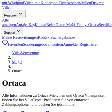
mit Whirlpool
Villen mit Kinderpool
Flitterwochen-Villen
Diskrete
Villen
Regionen
Alle
anzeigen
Antalya
Kaş
Kalkan
Belek
Demre
Muğla
Fethiye
Ortaca
Seydike
Support
Meine Reservierungen
Kontakt
Suchergebnisse
Favoriten
Sonderangebot anfordern
Anmelden
Registrieren
Villa-Vermietung
Muğla
Ortaca
Ortaca
Alle Informationen zu Ortaca Mietvillen und Ortaca Villenpreisen
finden Sie bei VillaCepte! Profitieren Sie von einfachen
Zahlungsoptionen und buchen Sie jetzt online!