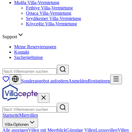
Muğla
Villa-Vermietung
Fethiye
Villa-Vermietung
Ortaca
Villa-Vermietung
Seydikemer
Villa-Vermietung
Köyceğiz
Villa-Vermietung
Support
Meine Reservierungen
Kontakt
Suchergebnisse
Sonderangebot anfordern
Anmelden
Registrieren
Startseite
Mietvillen
Villa-Optionen
Alle anzeigen
Villen mit Meerblick
Günstige Villen
Luxusvillen
Villen