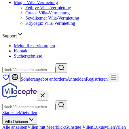
Muğla
Villa-Vermietung
Fethiye
Villa-Vermietung
Ortaca
Villa-Vermietung
Seydikemer
Villa-Vermietung
Köyceğiz
Villa-Vermietung
Support
Meine Reservierungen
Kontakt
Suchergebnisse
Sonderangebot anfordern
Anmelden
Registrieren
Startseite
Mietvillen
Villa-Optionen
Alle anzeigen
Villen mit Meerblick
Günstige Villen
Luxusvillen
Villen