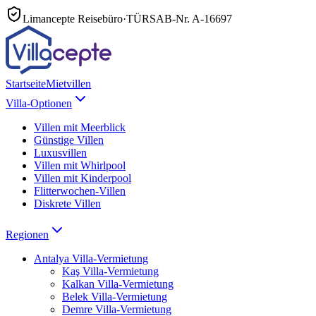
Limancepte Reisebüro
·
TÜRSAB-Nr.
A-16697
Startseite
Mietvillen
Villa-Optionen
Villen mit Meerblick
Günstige Villen
Luxusvillen
Villen mit Whirlpool
Villen mit Kinderpool
Flitterwochen-Villen
Diskrete Villen
Regionen
Antalya
Villa-Vermietung
Kaş
Villa-Vermietung
Kalkan
Villa-Vermietung
Belek
Villa-Vermietung
Demre
Villa-Vermietung