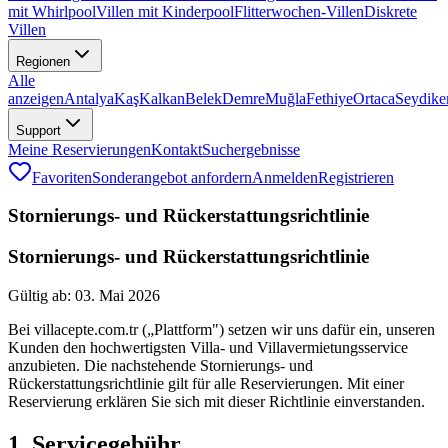
mit Whirlpool
Villen mit Kinderpool
Flitterwochen-Villen
Diskrete
Villen
Regionen
Alle
anzeigen
Antalya
Kaş
Kalkan
Belek
Demre
Muğla
Fethiye
Ortaca
Seydike
Support
Meine Reservierungen
Kontakt
Suchergebnisse
Favoriten
Sonderangebot anfordern
Anmelden
Registrieren
Stornierungs- und Rückerstattungsrichtlinie
Stornierungs- und Rückerstattungsrichtlinie
Gültig ab: 03. Mai 2026
Bei villacepte.com.tr („Plattform") setzen wir uns dafür ein, unseren
Kunden den hochwertigsten Villa- und Villavermietungsservice
anzubieten. Die nachstehende Stornierungs- und
Rückerstattungsrichtlinie gilt für alle Reservierungen. Mit einer
Reservierung erklären Sie sich mit dieser Richtlinie einverstanden.
1. Servicegebühr