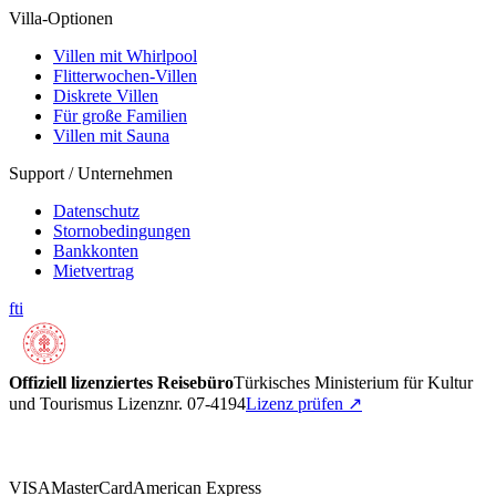
Villa-Optionen
Villen mit Whirlpool
Flitterwochen-Villen
Diskrete Villen
Für große Familien
Villen mit Sauna
Support / Unternehmen
Datenschutz
Stornobedingungen
Bankkonten
Mietvertrag
f
t
i
Offiziell lizenziertes Reisebüro
Türkisches Ministerium für Kultur
und Tourismus Lizenznr. 07-4194
Lizenz prüfen
↗
VISA
MasterCard
American Express