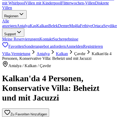
mit Whirlpool
Villen mit Kinderpool
Flitterwochen-Villen
Diskrete
Villen
Regionen
Alle
anzeigen
Antalya
Kaş
Kalkan
Belek
Demre
Muğla
Fethiye
Ortaca
Seydike
Support
Meine Reservierungen
Kontakt
Suchergebnisse
Favoriten
Sonderangebot anfordern
Anmelden
Registrieren
Villa-Vermietung
Antalya
Kalkan
Çavdır
Kalkan'da 4
Personen, Konservative Villa: Beheizt und mit Jacuzzi
Antalya / Kalkan / Çavdır
Kalkan'da 4 Personen,
Konservative Villa: Beheizt
und mit Jacuzzi
Zu Favoriten hinzufügen