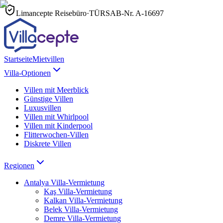
Limancepte Reisebüro
·
TÜRSAB-Nr.
A-16697
Startseite
Mietvillen
Villa-Optionen
Villen mit Meerblick
Günstige Villen
Luxusvillen
Villen mit Whirlpool
Villen mit Kinderpool
Flitterwochen-Villen
Diskrete Villen
Regionen
Antalya
Villa-Vermietung
Kaş
Villa-Vermietung
Kalkan
Villa-Vermietung
Belek
Villa-Vermietung
Demre
Villa-Vermietung