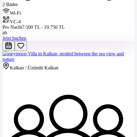
2 Bäder
Wi-Fi
VC-4
Pro Nacht
7.500 TL - 19.750 TL
ab
Jetzt buchen
Honeymoon Villa in Kalkan, nestled between the sea view and
nature
Kalkan / Üzümlü Kalkan