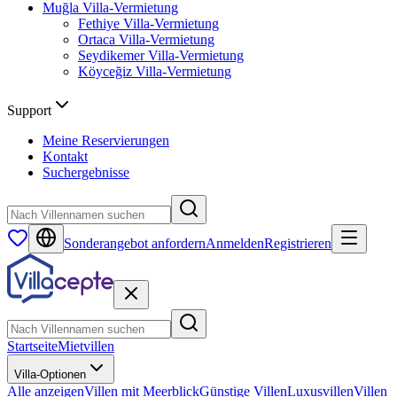
Muğla
Villa-Vermietung
Fethiye
Villa-Vermietung
Ortaca
Villa-Vermietung
Seydikemer
Villa-Vermietung
Köyceğiz
Villa-Vermietung
Support
Meine Reservierungen
Kontakt
Suchergebnisse
Sonderangebot anfordern
Anmelden
Registrieren
Startseite
Mietvillen
Villa-Optionen
Alle anzeigen
Villen mit Meerblick
Günstige Villen
Luxusvillen
Villen