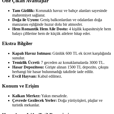
Öne Çıkan Avantajlar
Tam Gizlilik:
Korunaklı havuz ve bahçe alanları sayesinde
mahremiyet sağlanır.
Doğa ile Uyum:
Geniş balkonlardan ve odalardan doğa
manzarası eşliğinde huzur dolu bir atmosfer.
Hem Romantik Hem Aile Dostu:
4 kişilik kapasitesiyle hem
balayı çiftlerine hem de küçük ailelere hitap eder.
Ekstra Bilgiler
Kapalı Havuz Isıtması:
Günlük 600 TL ek ücret karşılığında
sunulur.
Temizlik Ücreti:
7 geceden az konaklamalarda 3000 TL.
Hasar Depozitosu:
Girişte alınan 1500 TL depozito, çıkışta
herhangi bir hasar bulunmadığı takdirde iade edilir.
Evcil Hayvan:
Kabul edilmez.
Konum ve Erişim
Kalkan Merkez:
Yakın mesafede.
Çevrede Gezilecek Yerler:
Doğa yürüyüşleri, plajlar ve
turistik mekanlar.