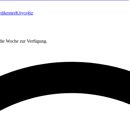
ydikemer
Köyceğiz
 die Woche zur Verfügung.