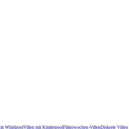
mit Whirlpool
Villen mit Kinderpool
Flitterwochen-Villen
Diskrete Villen