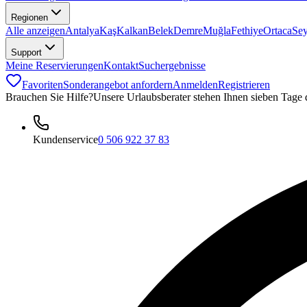
Regionen
Alle anzeigen
Antalya
Kaş
Kalkan
Belek
Demre
Muğla
Fethiye
Ortaca
Se
Support
Meine Reservierungen
Kontakt
Suchergebnisse
Favoriten
Sonderangebot anfordern
Anmelden
Registrieren
Brauchen Sie Hilfe?
Unsere Urlaubsberater stehen Ihnen sieben Tage
Kundenservice
0 506 922 37 83