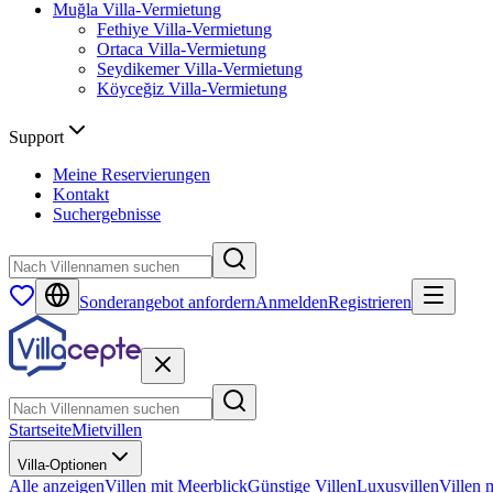
Muğla
Villa-Vermietung
Fethiye
Villa-Vermietung
Ortaca
Villa-Vermietung
Seydikemer
Villa-Vermietung
Köyceğiz
Villa-Vermietung
Support
Meine Reservierungen
Kontakt
Suchergebnisse
Sonderangebot anfordern
Anmelden
Registrieren
Startseite
Mietvillen
Villa-Optionen
Alle anzeigen
Villen mit Meerblick
Günstige Villen
Luxusvillen
Villen 