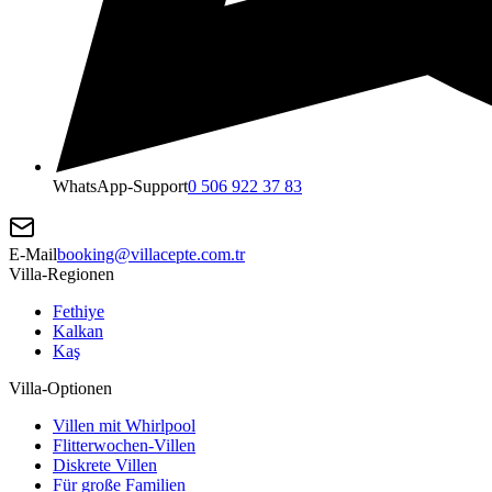
WhatsApp-Support
0 506 922 37 83
E-Mail
booking@villacepte.com.tr
Villa-Regionen
Fethiye
Kalkan
Kaş
Villa-Optionen
Villen mit Whirlpool
Flitterwochen-Villen
Diskrete Villen
Für große Familien