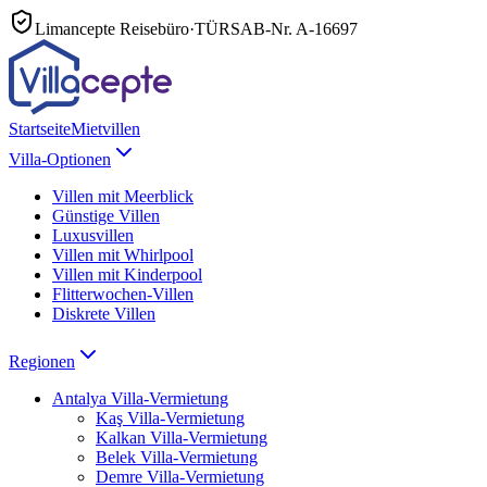
Limancepte Reisebüro
·
TÜRSAB-Nr.
A-16697
Startseite
Mietvillen
Villa-Optionen
Villen mit Meerblick
Günstige Villen
Luxusvillen
Villen mit Whirlpool
Villen mit Kinderpool
Flitterwochen-Villen
Diskrete Villen
Regionen
Antalya
Villa-Vermietung
Kaş
Villa-Vermietung
Kalkan
Villa-Vermietung
Belek
Villa-Vermietung
Demre
Villa-Vermietung