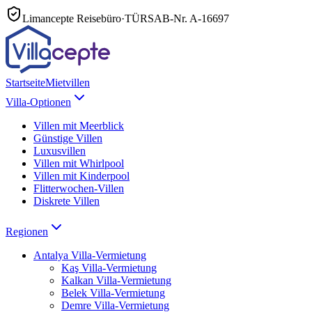
Limancepte Reisebüro
·
TÜRSAB-Nr.
A-16697
Startseite
Mietvillen
Villa-Optionen
Villen mit Meerblick
Günstige Villen
Luxusvillen
Villen mit Whirlpool
Villen mit Kinderpool
Flitterwochen-Villen
Diskrete Villen
Regionen
Antalya
Villa-Vermietung
Kaş
Villa-Vermietung
Kalkan
Villa-Vermietung
Belek
Villa-Vermietung
Demre
Villa-Vermietung