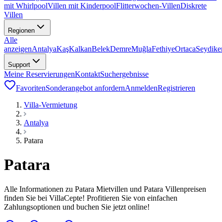
mit Whirlpool
Villen mit Kinderpool
Flitterwochen-Villen
Diskrete
Villen
Regionen
Alle
anzeigen
Antalya
Kaş
Kalkan
Belek
Demre
Muğla
Fethiye
Ortaca
Seydike
Support
Meine Reservierungen
Kontakt
Suchergebnisse
Favoriten
Sonderangebot anfordern
Anmelden
Registrieren
Villa-Vermietung
Antalya
Patara
Patara
Alle Informationen zu Patara Mietvillen und Patara Villenpreisen
finden Sie bei VillaCepte! Profitieren Sie von einfachen
Zahlungsoptionen und buchen Sie jetzt online!