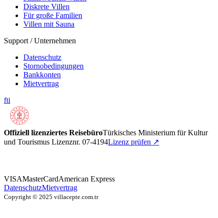
Diskrete Villen
Für große Familien
Villen mit Sauna
Support / Unternehmen
Datenschutz
Stornobedingungen
Bankkonten
Mietvertrag
f
t
i
Offiziell lizenziertes Reisebüro
Türkisches Ministerium für Kultur
und Tourismus Lizenznr. 07-4194
Lizenz prüfen
↗
VISA
MasterCard
American Express
Datenschutz
Mietvertrag
Copyright © 2025 villacepte.com.tr