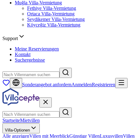
Muğla
Villa-Vermietung
Fethiye
Villa-Vermietung
Ortaca
Villa-Vermietung
Seydikemer
Villa-Vermietung
Köyceğiz
Villa-Vermietung
Support
Meine Reservierungen
Kontakt
Suchergebnisse
Sonderangebot anfordern
Anmelden
Registrieren
Startseite
Mietvillen
Villa-Optionen
Alle anzeigen
Villen mit Meerblick
Günstige Villen
Luxusvillen
Villen