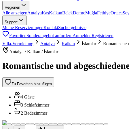
Regionen
Alle anzeigen
Antalya
Kaş
Kalkan
Belek
Demre
Muğla
Fethiye
Ortaca
Se
Support
Meine Reservierungen
Kontakt
Suchergebnisse
Favoriten
Sonderangebot anfordern
Anmelden
Registrieren
Villa-Vermietung
Antalya
Kalkan
İslamlar
Romantische u
Antalya / Kalkan / İslamlar
Romantische und abgeschiedene 
Zu Favoriten hinzufügen
4 Gäste
3 Schlafzimmer
2 Badezimmer