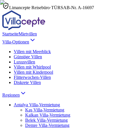
Limancepte Reisebüro
·
TÜRSAB-Nr.
A-16697
Startseite
Mietvillen
Villa-Optionen
Villen mit Meerblick
Günstige Villen
Luxusvillen
Villen mit Whirlpool
Villen mit Kinderpool
Flitterwochen-Villen
Diskrete Villen
Regionen
Antalya
Villa-Vermietung
Kaş
Villa-Vermietung
Kalkan
Villa-Vermietung
Belek
Villa-Vermietung
Demre
Villa-Vermietung