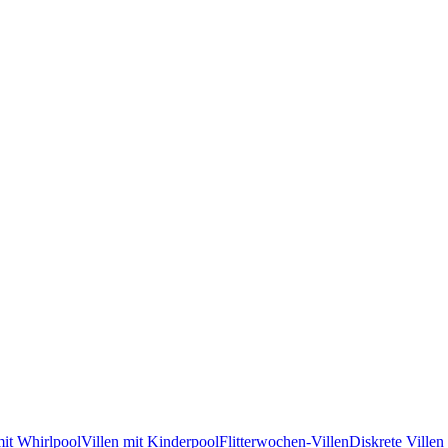
mit Whirlpool
Villen mit Kinderpool
Flitterwochen-Villen
Diskrete Villen