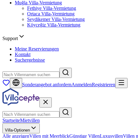
Muğla
Villa-Vermietung
Fethiye
Villa-Vermietung
Ortaca
Villa-Vermietung
Seydikemer
Villa-Vermietung
Köyceğiz
Villa-Vermietung
Support
Meine Reservierungen
Kontakt
Suchergebnisse
Sonderangebot anfordern
Anmelden
Registrieren
Startseite
Mietvillen
Villa-Optionen
Alle anzeigen
Villen mit Meerblick
Günstige Villen
Luxusvillen
Villen 