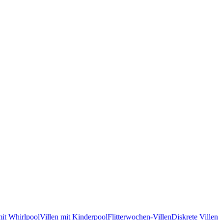
mit Whirlpool
Villen mit Kinderpool
Flitterwochen-Villen
Diskrete Villen