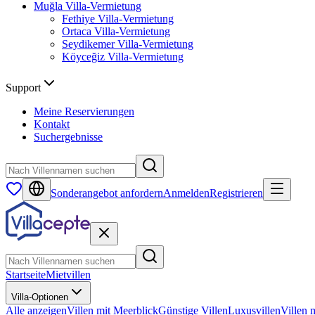
Muğla
Villa-Vermietung
Fethiye
Villa-Vermietung
Ortaca
Villa-Vermietung
Seydikemer
Villa-Vermietung
Köyceğiz
Villa-Vermietung
Support
Meine Reservierungen
Kontakt
Suchergebnisse
Sonderangebot anfordern
Anmelden
Registrieren
Startseite
Mietvillen
Villa-Optionen
Alle anzeigen
Villen mit Meerblick
Günstige Villen
Luxusvillen
Villen 