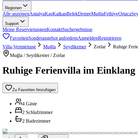
Regionen
Alle anzeigen
Antalya
Kaş
Kalkan
Belek
Demre
Muğla
Fethiye
Ortaca
Se
Support
Meine Reservierungen
Kontakt
Suchergebnisse
Favoriten
Sonderangebot anfordern
Anmelden
Registrieren
Villa-Vermietung
Muğla
Seydikemer
Zorlar
Ruhige Ferie
Muğla / Seydikemer / Zorlar
Ruhige Ferienvilla im Einklang
Zu Favoriten hinzufügen
4 Gäste
2 Schlafzimmer
2 Badezimmer