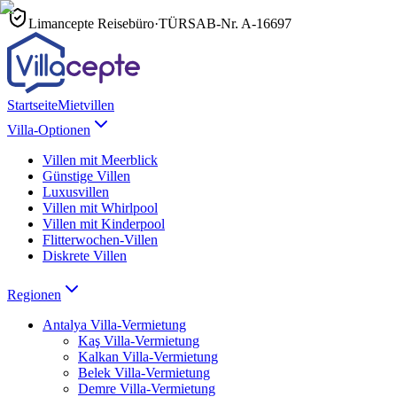
Limancepte Reisebüro
·
TÜRSAB-Nr.
A-16697
Startseite
Mietvillen
Villa-Optionen
Villen mit Meerblick
Günstige Villen
Luxusvillen
Villen mit Whirlpool
Villen mit Kinderpool
Flitterwochen-Villen
Diskrete Villen
Regionen
Antalya
Villa-Vermietung
Kaş
Villa-Vermietung
Kalkan
Villa-Vermietung
Belek
Villa-Vermietung
Demre
Villa-Vermietung