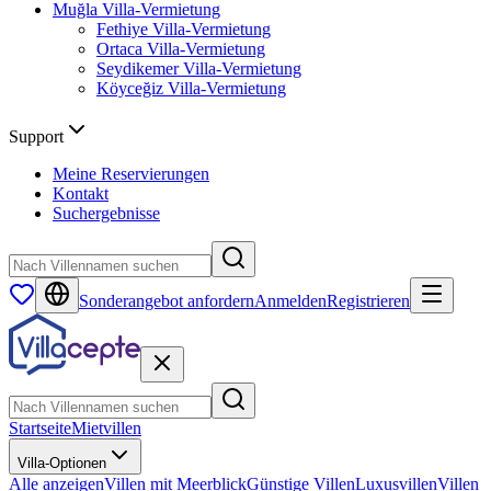
Muğla
Villa-Vermietung
Fethiye
Villa-Vermietung
Ortaca
Villa-Vermietung
Seydikemer
Villa-Vermietung
Köyceğiz
Villa-Vermietung
Support
Meine Reservierungen
Kontakt
Suchergebnisse
Sonderangebot anfordern
Anmelden
Registrieren
Startseite
Mietvillen
Villa-Optionen
Alle anzeigen
Villen mit Meerblick
Günstige Villen
Luxusvillen
Villen