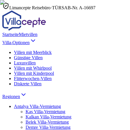
Limancepte Reisebüro
·
TÜRSAB-Nr.
A-16697
Startseite
Mietvillen
Villa-Optionen
Villen mit Meerblick
Günstige Villen
Luxusvillen
Villen mit Whirlpool
Villen mit Kinderpool
Flitterwochen-Villen
Diskrete Villen
Regionen
Antalya
Villa-Vermietung
Kaş
Villa-Vermietung
Kalkan
Villa-Vermietung
Belek
Villa-Vermietung
Demre
Villa-Vermietung