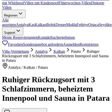
mit Whirlpool
Villen mit Kinderpool
Flitterwochen-Villen
Diskrete
Villen
Regionen
Alle
anzeigen
Antalya
Kaş
Kalkan
Belek
Demre
Muğla
Fethiye
Ortaca
Seydike
Support
Meine Reservierungen
Kontakt
Suchergebnisse
Favoriten
Sonderangebot anfordern
Anmelden
Registrieren
Villa-Vermietung
Antalya
Kalkan
Patara
Ruhiger
Rückzugsort mit 3 Schlafzimmern, beheiztem Innenpool und Sauna
in Patara
Antalya / Kalkan / Patara
Ruhiger Rückzugsort mit 3
Schlafzimmern, beheiztem
Innenpool und Sauna in Patara