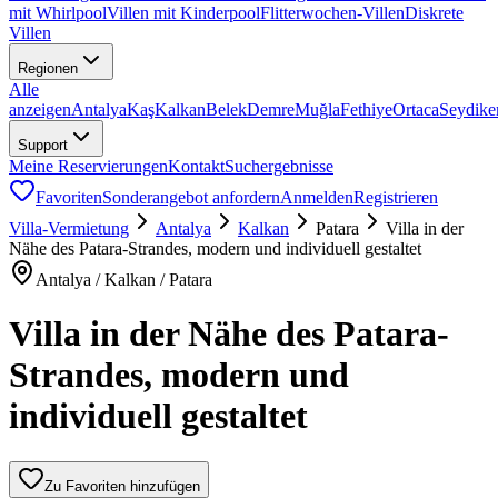
mit Whirlpool
Villen mit Kinderpool
Flitterwochen-Villen
Diskrete
Villen
Regionen
Alle
anzeigen
Antalya
Kaş
Kalkan
Belek
Demre
Muğla
Fethiye
Ortaca
Seydike
Support
Meine Reservierungen
Kontakt
Suchergebnisse
Favoriten
Sonderangebot anfordern
Anmelden
Registrieren
Villa-Vermietung
Antalya
Kalkan
Patara
Villa in der
Nähe des Patara-Strandes, modern und individuell gestaltet
Antalya / Kalkan / Patara
Villa in der Nähe des Patara-
Strandes, modern und
individuell gestaltet
Zu Favoriten hinzufügen