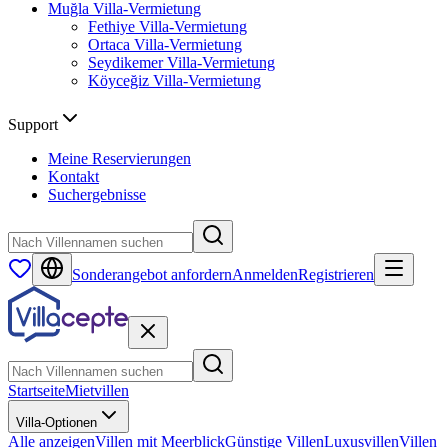
Muğla
Villa-Vermietung
Fethiye
Villa-Vermietung
Ortaca
Villa-Vermietung
Seydikemer
Villa-Vermietung
Köyceğiz
Villa-Vermietung
Support
Meine Reservierungen
Kontakt
Suchergebnisse
Sonderangebot anfordern
Anmelden
Registrieren
Startseite
Mietvillen
Villa-Optionen
Alle anzeigen
Villen mit Meerblick
Günstige Villen
Luxusvillen
Villen