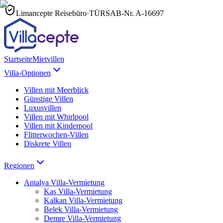
Limancepte Reisebüro
·
TÜRSAB-Nr.
A-16697
Startseite
Mietvillen
Villa-Optionen
Villen mit Meerblick
Günstige Villen
Luxusvillen
Villen mit Whirlpool
Villen mit Kinderpool
Flitterwochen-Villen
Diskrete Villen
Regionen
Antalya
Villa-Vermietung
Kaş
Villa-Vermietung
Kalkan
Villa-Vermietung
Belek
Villa-Vermietung
Demre
Villa-Vermietung