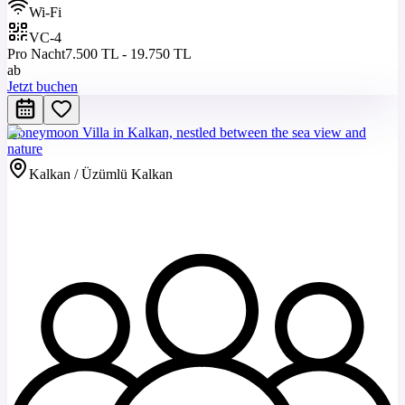
Wi-Fi
VC-4
Pro Nacht
7.500 TL - 19.750 TL
ab
Jetzt buchen
Honeymoon Villa in Kalkan, nestled between the sea view and
nature
Kalkan / Üzümlü Kalkan