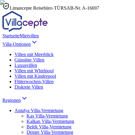
Limancepte Reisebüro
·
TÜRSAB-Nr.
A-16697
Startseite
Mietvillen
Villa-Optionen
Villen mit Meerblick
Günstige Villen
Luxusvillen
Villen mit Whirlpool
Villen mit Kinderpool
Flitterwochen-Villen
Diskrete Villen
Regionen
Antalya
Villa-Vermietung
Kaş
Villa-Vermietung
Kalkan
Villa-Vermietung
Belek
Villa-Vermietung
Demre
Villa-Vermietung