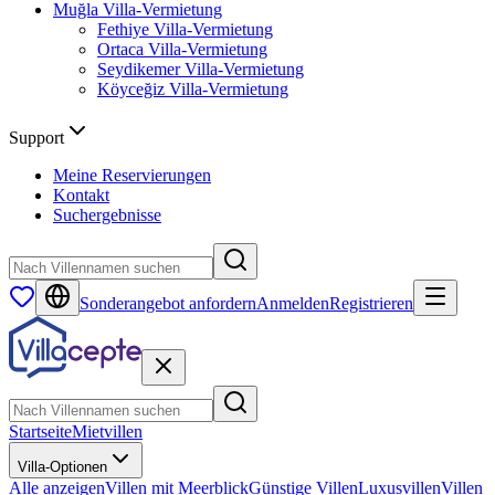
Muğla
Villa-Vermietung
Fethiye
Villa-Vermietung
Ortaca
Villa-Vermietung
Seydikemer
Villa-Vermietung
Köyceğiz
Villa-Vermietung
Support
Meine Reservierungen
Kontakt
Suchergebnisse
Sonderangebot anfordern
Anmelden
Registrieren
Startseite
Mietvillen
Villa-Optionen
Alle anzeigen
Villen mit Meerblick
Günstige Villen
Luxusvillen
Villen