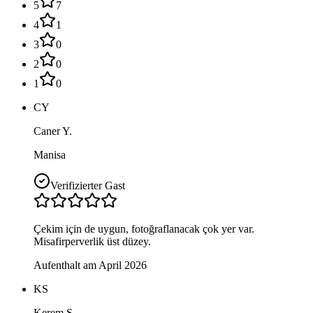
5
7
4
1
3
0
2
0
1
0
CY
Caner Y.
Manisa
Verifizierter Gast
Çekim için de uygun, fotoğraflanacak çok yer var.
Misafirperverlik üst düzey.
Aufenthalt am April 2026
KS
Kerem S.