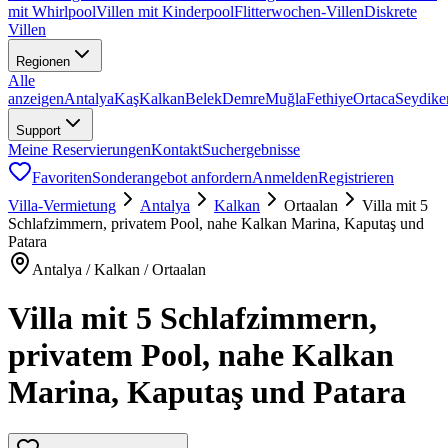
mit Whirlpool
Villen mit Kinderpool
Flitterwochen-Villen
Diskrete
Villen
Regionen
Alle
anzeigen
Antalya
Kaş
Kalkan
Belek
Demre
Muğla
Fethiye
Ortaca
Seydike
Support
Meine Reservierungen
Kontakt
Suchergebnisse
Favoriten
Sonderangebot anfordern
Anmelden
Registrieren
Villa-Vermietung
Antalya
Kalkan
Ortaalan
Villa mit 5
Schlafzimmern, privatem Pool, nahe Kalkan Marina, Kaputaş und
Patara
Antalya / Kalkan / Ortaalan
Villa mit 5 Schlafzimmern,
privatem Pool, nahe Kalkan
Marina, Kaputaş und Patara