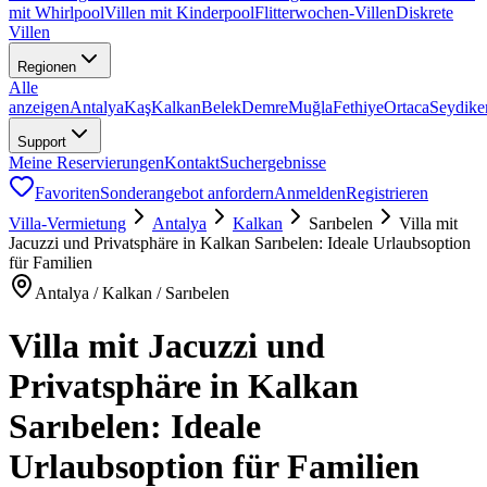
mit Whirlpool
Villen mit Kinderpool
Flitterwochen-Villen
Diskrete
Villen
Regionen
Alle
anzeigen
Antalya
Kaş
Kalkan
Belek
Demre
Muğla
Fethiye
Ortaca
Seydike
Support
Meine Reservierungen
Kontakt
Suchergebnisse
Favoriten
Sonderangebot anfordern
Anmelden
Registrieren
Villa-Vermietung
Antalya
Kalkan
Sarıbelen
Villa mit
Jacuzzi und Privatsphäre in Kalkan Sarıbelen: Ideale Urlaubsoption
für Familien
Antalya / Kalkan / Sarıbelen
Villa mit Jacuzzi und
Privatsphäre in Kalkan
Sarıbelen: Ideale
Urlaubsoption für Familien