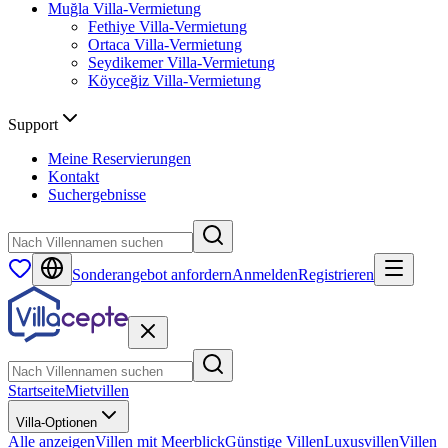
Muğla
Villa-Vermietung
Fethiye
Villa-Vermietung
Ortaca
Villa-Vermietung
Seydikemer
Villa-Vermietung
Köyceğiz
Villa-Vermietung
Support
Meine Reservierungen
Kontakt
Suchergebnisse
Sonderangebot anfordern
Anmelden
Registrieren
Startseite
Mietvillen
Villa-Optionen
Alle anzeigen
Villen mit Meerblick
Günstige Villen
Luxusvillen
Villen