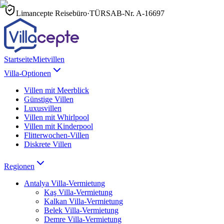
Limancepte Reisebüro
·
TÜRSAB-Nr.
A-16697
Startseite
Mietvillen
Villa-Optionen
Villen mit Meerblick
Günstige Villen
Luxusvillen
Villen mit Whirlpool
Villen mit Kinderpool
Flitterwochen-Villen
Diskrete Villen
Regionen
Antalya
Villa-Vermietung
Kaş
Villa-Vermietung
Kalkan
Villa-Vermietung
Belek
Villa-Vermietung
Demre
Villa-Vermietung