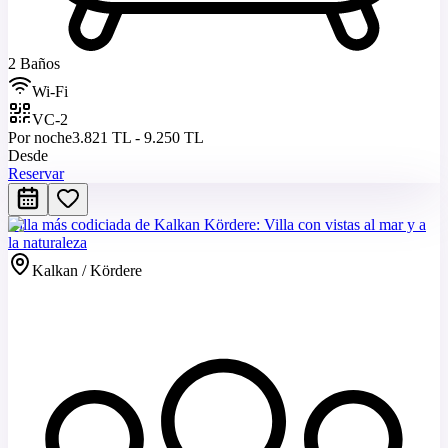
2 Baños
Wi-Fi
VC-2
Por noche
3.821 TL - 9.250 TL
Desde
Reservar
Villa más codiciada de Kalkan Kördere: Villa con vistas al mar y a
la naturaleza
Kalkan / Kördere