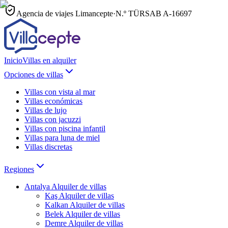
Agencia de viajes Limancepte
·
N.º TÜRSAB
A-16697
Inicio
Villas en alquiler
Opciones de villas
Villas con vista al mar
Villas económicas
Villas de lujo
Villas con jacuzzi
Villas con piscina infantil
Villas para luna de miel
Villas discretas
Regiones
Antalya
Alquiler de villas
Kaş
Alquiler de villas
Kalkan
Alquiler de villas
Belek
Alquiler de villas
Demre
Alquiler de villas