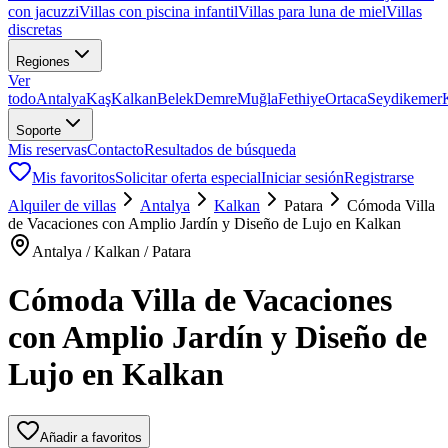
con jacuzzi
Villas con piscina infantil
Villas para luna de miel
Villas
discretas
Regiones
Ver
todo
Antalya
Kaş
Kalkan
Belek
Demre
Muğla
Fethiye
Ortaca
Seydikemer
Soporte
Mis reservas
Contacto
Resultados de búsqueda
Mis favoritos
Solicitar oferta especial
Iniciar sesión
Registrarse
Alquiler de villas
Antalya
Kalkan
Patara
Cómoda Villa
de Vacaciones con Amplio Jardín y Diseño de Lujo en Kalkan
Antalya / Kalkan / Patara
Cómoda Villa de Vacaciones
con Amplio Jardín y Diseño de
Lujo en Kalkan
Añadir a favoritos