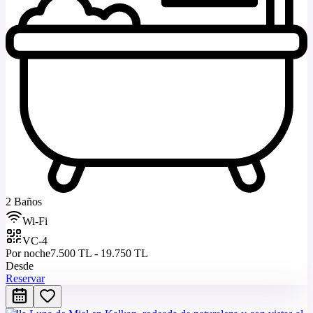
2 Baños
Wi-Fi
VC-4
Por noche
7.500 TL - 19.750 TL
Desde
Reservar