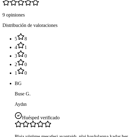
9 opiniones
Distribución de valoraciones
5
8
4
1
3
0
2
0
1
0
BG
Buse G.
Aydın
Huésped verificado
Plaja yürüme mesafesi avantajdı, plaj havlularına kadar her