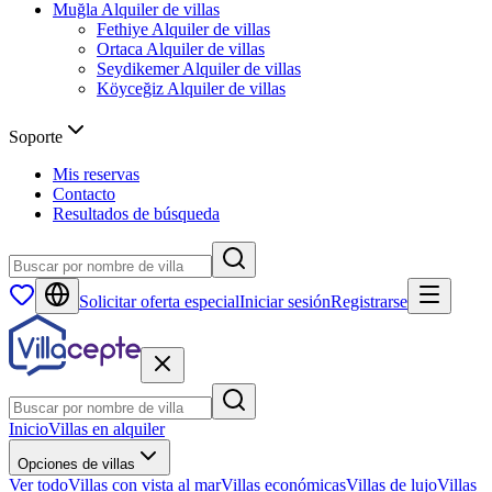
Muğla
Alquiler de villas
Fethiye
Alquiler de villas
Ortaca
Alquiler de villas
Seydikemer
Alquiler de villas
Köyceğiz
Alquiler de villas
Soporte
Mis reservas
Contacto
Resultados de búsqueda
Solicitar oferta especial
Iniciar sesión
Registrarse
Inicio
Villas en alquiler
Opciones de villas
Ver todo
Villas con vista al mar
Villas económicas
Villas de lujo
Villas