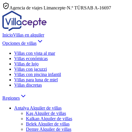
Agencia de viajes Limancepte
·
N.º TÜRSAB
A-16697
Inicio
Villas en alquiler
Opciones de villas
Villas con vista al mar
Villas económicas
Villas de lujo
Villas con jacuzzi
Villas con piscina infantil
Villas para luna de miel
Villas discretas
Regiones
Antalya
Alquiler de villas
Kaş
Alquiler de villas
Kalkan
Alquiler de villas
Belek
Alquiler de villas
Demre
Alquiler de villas