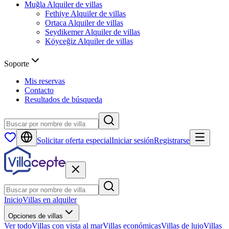
Muğla
Alquiler de villas
Fethiye
Alquiler de villas
Ortaca
Alquiler de villas
Seydikemer
Alquiler de villas
Köyceğiz
Alquiler de villas
Soporte
Mis reservas
Contacto
Resultados de búsqueda
Solicitar oferta especial
Iniciar sesión
Registrarse
Inicio
Villas en alquiler
Opciones de villas
Ver todo
Villas con vista al mar
Villas económicas
Villas de lujo
Villas