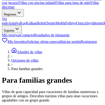
con jacuzzi
Villas con piscina infantil
Villas para luna de miel
Villas
discretas
Regiones
Ver
todo
Antalya
Kaş
Kalkan
Belek
Demre
Muğla
Fethiye
Ortaca
Seydikemer
Soporte
Mis reservas
Contacto
Resultados de búsqueda
Mis favoritos
Solicitar oferta especial
Iniciar sesión
Registrarse
Alquiler de villas
Opciones de villas
Para familias grandes
Para familias grandes
Villas de gran capacidad para vacaciones de familias numerosas y
grupos de amigos. Descubra nuestras villas para unas vacaciones
agradables con un grupo grande.