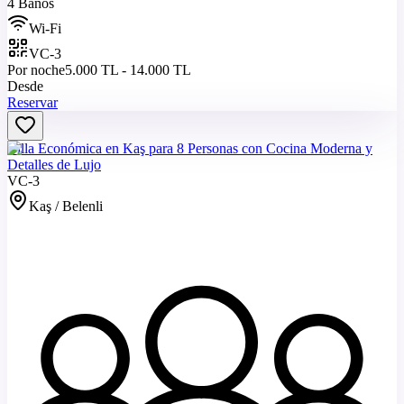
4 Baños
Wi-Fi
VC-3
Por noche
5.000 TL - 14.000 TL
Desde
Reservar
Villa Económica en Kaş para 8 Personas con Cocina Moderna y
Detalles de Lujo
VC-3
Kaş / Belenli