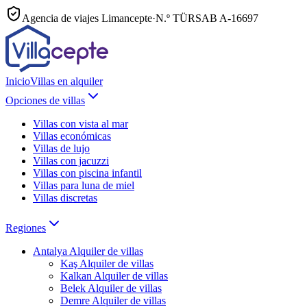
Agencia de viajes Limancepte
·
N.º TÜRSAB
A-16697
Inicio
Villas en alquiler
Opciones de villas
Villas con vista al mar
Villas económicas
Villas de lujo
Villas con jacuzzi
Villas con piscina infantil
Villas para luna de miel
Villas discretas
Regiones
Antalya
Alquiler de villas
Kaş
Alquiler de villas
Kalkan
Alquiler de villas
Belek
Alquiler de villas
Demre
Alquiler de villas