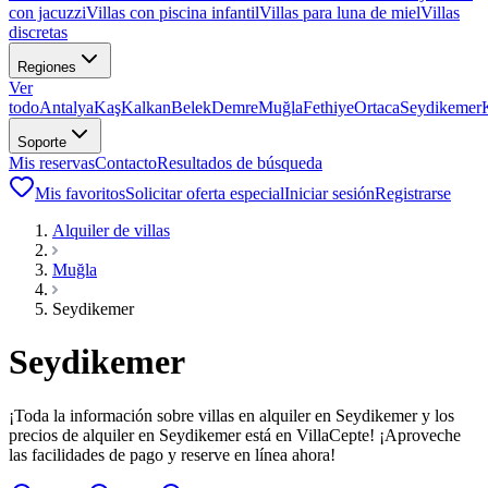
con jacuzzi
Villas con piscina infantil
Villas para luna de miel
Villas
discretas
Regiones
Ver
todo
Antalya
Kaş
Kalkan
Belek
Demre
Muğla
Fethiye
Ortaca
Seydikemer
Soporte
Mis reservas
Contacto
Resultados de búsqueda
Mis favoritos
Solicitar oferta especial
Iniciar sesión
Registrarse
Alquiler de villas
Muğla
Seydikemer
Seydikemer
¡Toda la información sobre villas en alquiler en Seydikemer y los
precios de alquiler en Seydikemer está en VillaCepte! ¡Aproveche
las facilidades de pago y reserve en línea ahora!