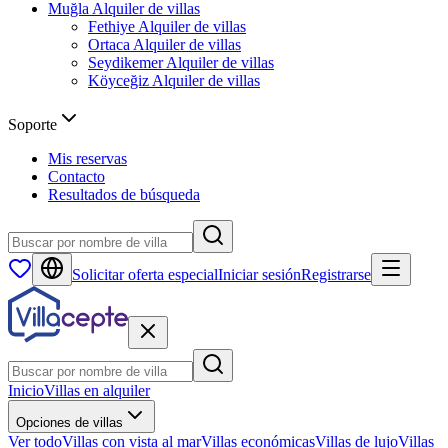
Muğla
Alquiler de villas
Fethiye
Alquiler de villas
Ortaca
Alquiler de villas
Seydikemer
Alquiler de villas
Köyceğiz
Alquiler de villas
Soporte
Mis reservas
Contacto
Resultados de búsqueda
Solicitar oferta especial
Iniciar sesión
Registrarse
Inicio
Villas en alquiler
Opciones de villas
Ver todo
Villas con vista al mar
Villas económicas
Villas de lujo
Villas