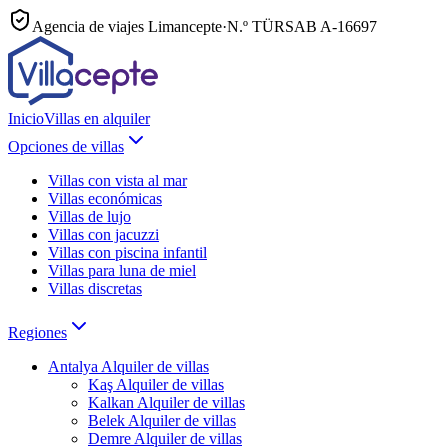
Agencia de viajes Limancepte
·
N.º TÜRSAB
A-16697
Inicio
Villas en alquiler
Opciones de villas
Villas con vista al mar
Villas económicas
Villas de lujo
Villas con jacuzzi
Villas con piscina infantil
Villas para luna de miel
Villas discretas
Regiones
Antalya
Alquiler de villas
Kaş
Alquiler de villas
Kalkan
Alquiler de villas
Belek
Alquiler de villas
Demre
Alquiler de villas