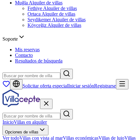
Muğla
Alquiler de villas
Fethiye
Alquiler de villas
Ortaca
Alquiler de villas
Seydikemer
Alquiler de villas
Köyceğiz
Alquiler de villas
Soporte
Mis reservas
Contacto
Resultados de búsqueda
Solicitar oferta especial
Iniciar sesión
Registrarse
Inicio
Villas en alquiler
Opciones de villas
Ver todo
Villas con vista al mar
Villas económicas
Villas de lujo
Villas