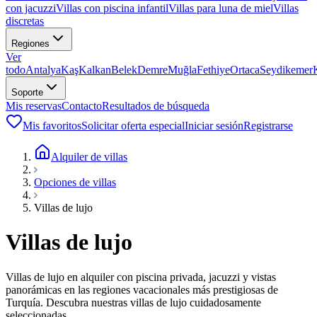
con jacuzzi
Villas con piscina infantil
Villas para luna de miel
Villas
discretas
Regiones
Ver
todo
Antalya
Kaş
Kalkan
Belek
Demre
Muğla
Fethiye
Ortaca
Seydikemer
Soporte
Mis reservas
Contacto
Resultados de búsqueda
Mis favoritos
Solicitar oferta especial
Iniciar sesión
Registrarse
Alquiler de villas
Opciones de villas
Villas de lujo
Villas de lujo
Villas de lujo en alquiler con piscina privada, jacuzzi y vistas
panorámicas en las regiones vacacionales más prestigiosas de
Turquía. Descubra nuestras villas de lujo cuidadosamente
seleccionadas.