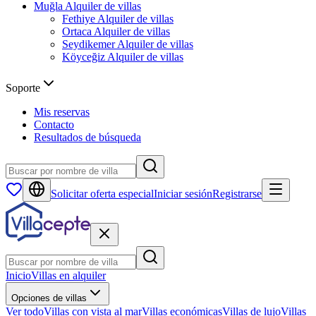
Muğla
Alquiler de villas
Fethiye
Alquiler de villas
Ortaca
Alquiler de villas
Seydikemer
Alquiler de villas
Köyceğiz
Alquiler de villas
Soporte
Mis reservas
Contacto
Resultados de búsqueda
Solicitar oferta especial
Iniciar sesión
Registrarse
Inicio
Villas en alquiler
Opciones de villas
Ver todo
Villas con vista al mar
Villas económicas
Villas de lujo
Villas