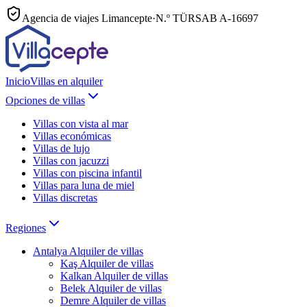
Agencia de viajes Limancepte
·
N.º TÜRSAB
A-16697
Inicio
Villas en alquiler
Opciones de villas
Villas con vista al mar
Villas económicas
Villas de lujo
Villas con jacuzzi
Villas con piscina infantil
Villas para luna de miel
Villas discretas
Regiones
Antalya
Alquiler de villas
Kaş
Alquiler de villas
Kalkan
Alquiler de villas
Belek
Alquiler de villas
Demre
Alquiler de villas