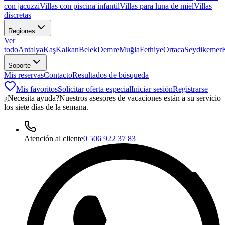
con jacuzzi
Villas con piscina infantil
Villas para luna de miel
Villas
discretas
Regiones
Ver
todo
Antalya
Kaş
Kalkan
Belek
Demre
Muğla
Fethiye
Ortaca
Seydikemer
Soporte
Mis reservas
Contacto
Resultados de búsqueda
Mis favoritos
Solicitar oferta especial
Iniciar sesión
Registrarse
¿Necesita ayuda?
Nuestros asesores de vacaciones están a su servicio
los siete días de la semana.
Atención al cliente
0 506 922 37 83