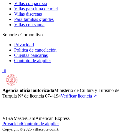
Villas con jacuzzi
Villas para luna de miel
Villas discretas
Para familias grandes
Villas con sauna
Soporte / Corporativo
Privacidad
Política de cancelación
Cuentas bancarias
Contrato de alquiler
f
t
i
Agencia oficial autorizada
Ministerio de Cultura y Turismo de
Turquía Nº de licencia 07-4194
Verificar licencia
↗
VISA
MasterCard
American Express
Privacidad
Contrato de alquiler
Copyright © 2025 villacepte.com.tr