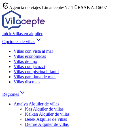
Agencia de viajes Limancepte
·
N.º TÜRSAB
A-16697
Inicio
Villas en alquiler
Opciones de villas
Villas con vista al mar
Villas económicas
Villas de lujo
Villas con jacuzzi
Villas con piscina infantil
Villas para luna de miel
Villas discretas
Regiones
Antalya
Alquiler de villas
Kaş
Alquiler de villas
Kalkan
Alquiler de villas
Belek
Alquiler de villas
Demre
Alquiler de villas