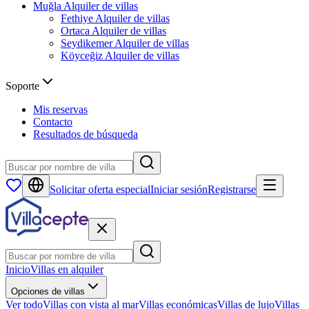
Muğla
Alquiler de villas
Fethiye
Alquiler de villas
Ortaca
Alquiler de villas
Seydikemer
Alquiler de villas
Köyceğiz
Alquiler de villas
Soporte
Mis reservas
Contacto
Resultados de búsqueda
Solicitar oferta especial
Iniciar sesión
Registrarse
Inicio
Villas en alquiler
Opciones de villas
Ver todo
Villas con vista al mar
Villas económicas
Villas de lujo
Villas