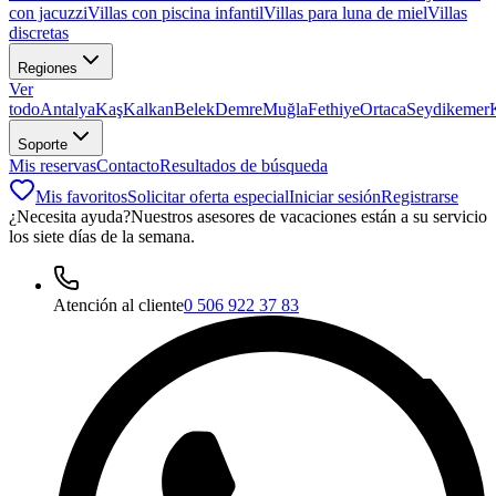
con jacuzzi
Villas con piscina infantil
Villas para luna de miel
Villas
discretas
Regiones
Ver
todo
Antalya
Kaş
Kalkan
Belek
Demre
Muğla
Fethiye
Ortaca
Seydikemer
Soporte
Mis reservas
Contacto
Resultados de búsqueda
Mis favoritos
Solicitar oferta especial
Iniciar sesión
Registrarse
¿Necesita ayuda?
Nuestros asesores de vacaciones están a su servicio
los siete días de la semana.
Atención al cliente
0 506 922 37 83