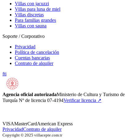
Villas con jacuzzi
Villas para luna de miel
Villas discretas
Para familias grandes
Villas con sauna
Soporte / Corporativo
Privacidad
Política de cancelación
Cuentas bancarias
Contrato de alquiler
f
t
i
Agencia oficial autorizada
Ministerio de Cultura y Turismo de
Turquía Nº de licencia 07-4194
Verificar licencia
↗
VISA
MasterCard
American Express
Privacidad
Contrato de alquiler
Copyright © 2025 villacepte.com.tr