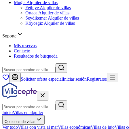
Muğla
Alquiler de villas
Fethiye
Alquiler de villas
Ortaca
Alquiler de villas
Seydikemer
Alquiler de villas
Köyceğiz
Alquiler de villas
Soporte
Mis reservas
Contacto
Resultados de búsqueda
Solicitar oferta especial
Iniciar sesión
Registrarse
Inicio
Villas en alquiler
Opciones de villas
Ver todo
Villas con vista al mar
Villas económicas
Villas de lujo
Villas c