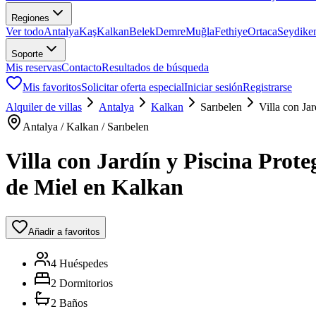
Regiones
Ver todo
Antalya
Kaş
Kalkan
Belek
Demre
Muğla
Fethiye
Ortaca
Seydike
Soporte
Mis reservas
Contacto
Resultados de búsqueda
Mis favoritos
Solicitar oferta especial
Iniciar sesión
Registrarse
Alquiler de villas
Antalya
Kalkan
Sarıbelen
Villa con Ja
Antalya / Kalkan / Sarıbelen
Villa con Jardín y Piscina Prot
de Miel en Kalkan
Añadir a favoritos
4 Huéspedes
2 Dormitorios
2 Baños