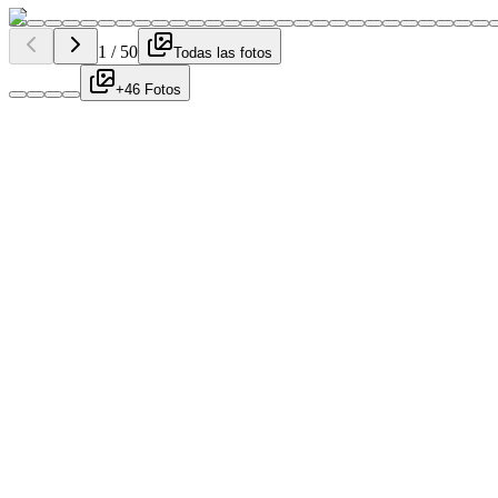
1
/
50
Todas las fotos
+46 Fotos