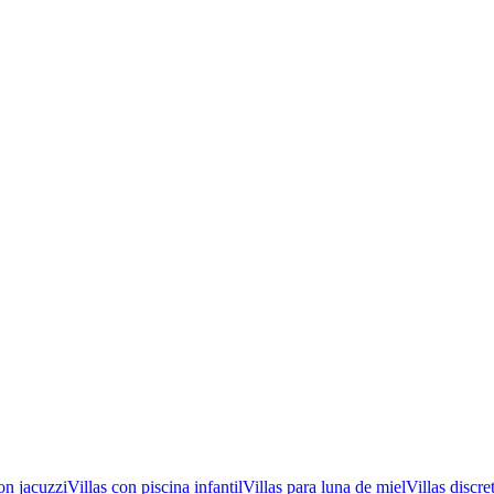
on jacuzzi
Villas con piscina infantil
Villas para luna de miel
Villas discre