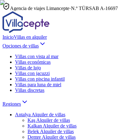
Agencia de viajes Limancepte
·
N.º TÜRSAB
A-16697
Inicio
Villas en alquiler
Opciones de villas
Villas con vista al mar
Villas económicas
Villas de lujo
Villas con jacuzzi
Villas con piscina infantil
Villas para luna de miel
Villas discretas
Regiones
Antalya
Alquiler de villas
Kaş
Alquiler de villas
Kalkan
Alquiler de villas
Belek
Alquiler de villas
Demre
Alquiler de villas