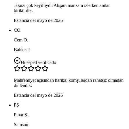
Jakuzi çok keyifliydi. Akşam manzara izlerken anılar
biriktirdik.
Estancia del mayo de 2026
CO
Cem O.
Balıkesir
Huésped verificado
Mahremiyet açısından harika; komşulardan rahatsız olmadan
dinlendik.
Estancia del mayo de 2026
PŞ
Pınar Ş.
Samsun