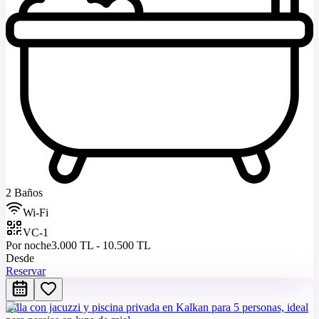
2 Baños
Wi-Fi
VC-1
Por noche
3.000 TL - 10.500 TL
Desde
Reservar
Villa con jacuzzi y piscina privada en Kalkan para 5 personas, ideal