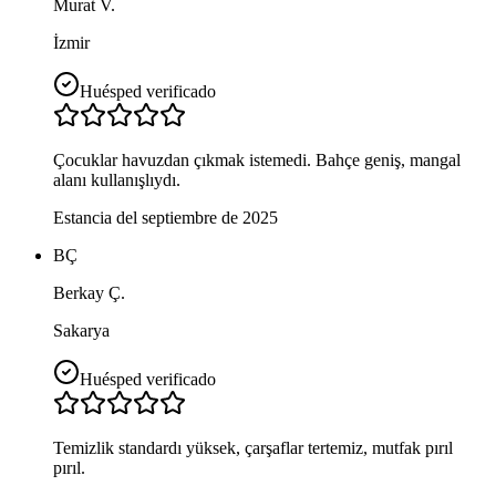
Murat V.
İzmir
Huésped verificado
Çocuklar havuzdan çıkmak istemedi. Bahçe geniş, mangal
alanı kullanışlıydı.
Estancia del septiembre de 2025
BÇ
Berkay Ç.
Sakarya
Huésped verificado
Temizlik standardı yüksek, çarşaflar tertemiz, mutfak pırıl
pırıl.