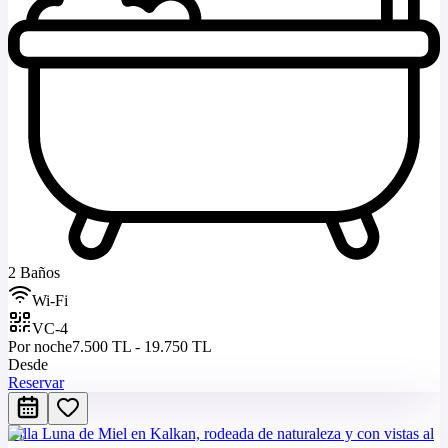
2 Baños
Wi-Fi
VC-4
Por noche
7.500 TL - 19.750 TL
Desde
Reservar
Villa Luna de Miel en Kalkan, rodeada de naturaleza y con vistas al