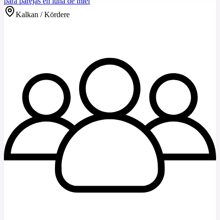
para parejas en luna de miel
Kalkan / Kördere