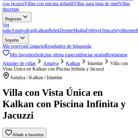
con jacuzzi
Villas con piscina infantil
Villas para luna de miel
Villas
discretas
Regiones
Ver
todo
Antalya
Kaş
Kalkan
Belek
Demre
Muğla
Fethiye
Ortaca
Seydikemer
Soporte
Mis reservas
Contacto
Resultados de búsqueda
Mis favoritos
Solicitar oferta especial
Iniciar sesión
Registrarse
Alquiler de villas
Antalya
Kalkan
İslamlar
Villa con
Vista Única en Kalkan con Piscina Infinita y Jacuzzi
Antalya / Kalkan / İslamlar
Villa con Vista Única en
Kalkan con Piscina Infinita y
Jacuzzi
Añadir a favoritos