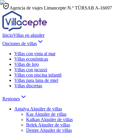
Agencia de viajes Limancepte
·
N.º TÜRSAB
A-16697
Inicio
Villas en alquiler
Opciones de villas
Villas con vista al mar
Villas económicas
Villas de lujo
Villas con jacuzzi
Villas con piscina infantil
Villas para luna de miel
Villas discretas
Regiones
Antalya
Alquiler de villas
Kaş
Alquiler de villas
Kalkan
Alquiler de villas
Belek
Alquiler de villas
Demre
Alquiler de villas