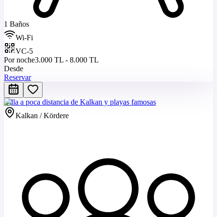
1 Baños
Wi-Fi
VC-5
Por noche
3.000 TL - 8.000 TL
Desde
Reservar
Villa a poca distancia de Kalkan y playas famosas
Kalkan / Kördere