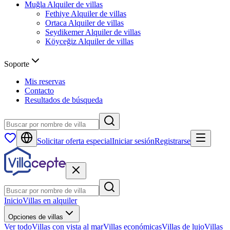
Muğla
Alquiler de villas
Fethiye
Alquiler de villas
Ortaca
Alquiler de villas
Seydikemer
Alquiler de villas
Köyceğiz
Alquiler de villas
Soporte
Mis reservas
Contacto
Resultados de búsqueda
Solicitar oferta especial
Iniciar sesión
Registrarse
Inicio
Villas en alquiler
Opciones de villas
Ver todo
Villas con vista al mar
Villas económicas
Villas de lujo
Villas