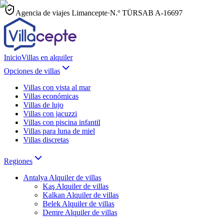
Agencia de viajes Limancepte
·
N.º TÜRSAB
A-16697
Inicio
Villas en alquiler
Opciones de villas
Villas con vista al mar
Villas económicas
Villas de lujo
Villas con jacuzzi
Villas con piscina infantil
Villas para luna de miel
Villas discretas
Regiones
Antalya
Alquiler de villas
Kaş
Alquiler de villas
Kalkan
Alquiler de villas
Belek
Alquiler de villas
Demre
Alquiler de villas