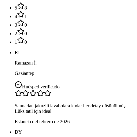
5
8
4
1
3
0
2
0
1
0
Rİ
Ramazan İ.
Gaziantep
Huésped verificado
Saunadan jakuzili lavabolara kadar her detay düşünülmüş.
Lüks tatil için ideal.
Estancia del febrero de 2026
DY