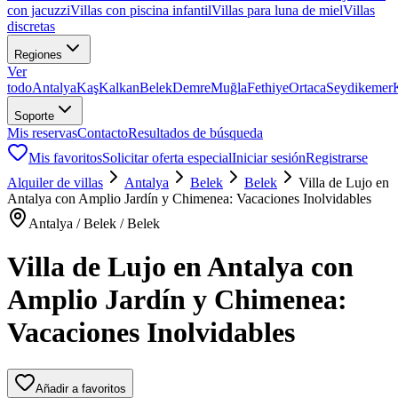
con jacuzzi
Villas con piscina infantil
Villas para luna de miel
Villas
discretas
Regiones
Ver
todo
Antalya
Kaş
Kalkan
Belek
Demre
Muğla
Fethiye
Ortaca
Seydikemer
Soporte
Mis reservas
Contacto
Resultados de búsqueda
Mis favoritos
Solicitar oferta especial
Iniciar sesión
Registrarse
Alquiler de villas
Antalya
Belek
Belek
Villa de Lujo en
Antalya con Amplio Jardín y Chimenea: Vacaciones Inolvidables
Antalya / Belek / Belek
Villa de Lujo en Antalya con
Amplio Jardín y Chimenea:
Vacaciones Inolvidables
Añadir a favoritos