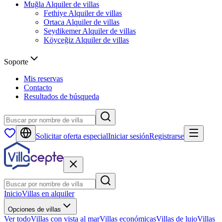
Muğla
Alquiler de villas
Fethiye
Alquiler de villas
Ortaca
Alquiler de villas
Seydikemer
Alquiler de villas
Köyceğiz
Alquiler de villas
Soporte
Mis reservas
Contacto
Resultados de búsqueda
Solicitar oferta especial
Iniciar sesión
Registrarse
Inicio
Villas en alquiler
Opciones de villas
Ver todo
Villas con vista al mar
Villas económicas
Villas de lujo
Villas