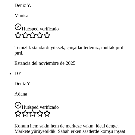
Deniz Y.
Manisa
Huésped verificado
Temizlik standardı yüksek, çarşaflar tertemiz, mutfak pırıl
pırıl.
Estancia del noviembre de 2025
DY
Deniz Y.
Adana
Huésped verificado
Konum hem sakin hem de merkeze yakın, ideal denge.
Markete yürüyebildik. Sabah erken saatlerde komşu inşaat