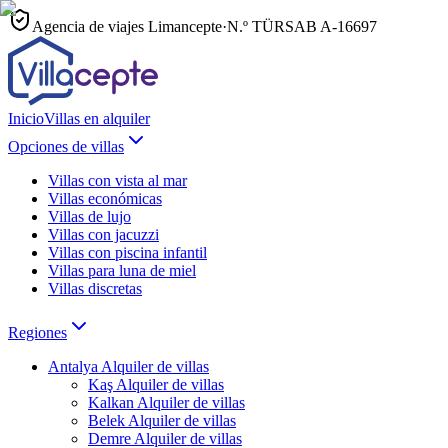
Agencia de viajes Limancepte
·
N.º TÜRSAB
A-16697
Inicio
Villas en alquiler
Opciones de villas
Villas con vista al mar
Villas económicas
Villas de lujo
Villas con jacuzzi
Villas con piscina infantil
Villas para luna de miel
Villas discretas
Regiones
Antalya
Alquiler de villas
Kaş
Alquiler de villas
Kalkan
Alquiler de villas
Belek
Alquiler de villas
Demre
Alquiler de villas