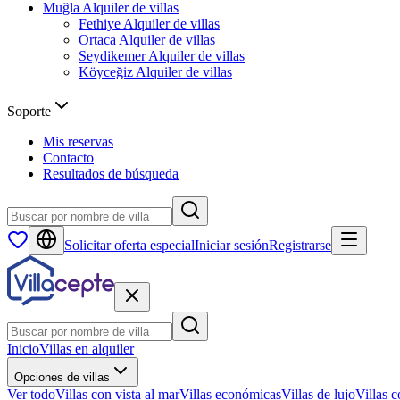
Muğla
Alquiler de villas
Fethiye
Alquiler de villas
Ortaca
Alquiler de villas
Seydikemer
Alquiler de villas
Köyceğiz
Alquiler de villas
Soporte
Mis reservas
Contacto
Resultados de búsqueda
Solicitar oferta especial
Iniciar sesión
Registrarse
Inicio
Villas en alquiler
Opciones de villas
Ver todo
Villas con vista al mar
Villas económicas
Villas de lujo
Villas c