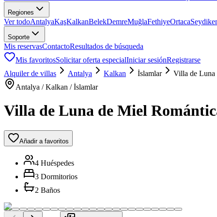
Regiones
Ver todo
Antalya
Kaş
Kalkan
Belek
Demre
Muğla
Fethiye
Ortaca
Seydike
Soporte
Mis reservas
Contacto
Resultados de búsqueda
Mis favoritos
Solicitar oferta especial
Iniciar sesión
Registrarse
Alquiler de villas
Antalya
Kalkan
İslamlar
Villa de Luna
Antalya / Kalkan / İslamlar
Villa de Luna de Miel Romántic
Añadir a favoritos
4 Huéspedes
3 Dormitorios
2 Baños