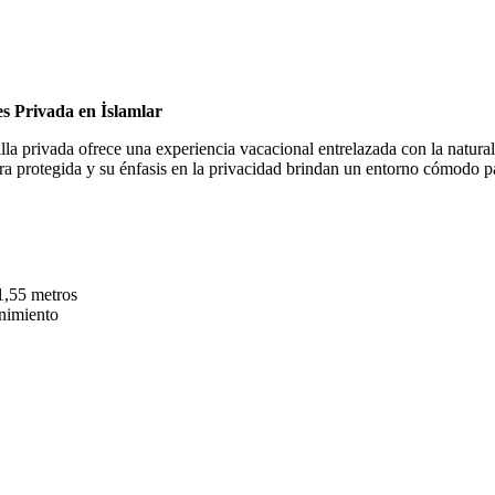
es Privada en İslamlar
illa privada ofrece una experiencia vacacional entrelazada con la natur
ura protegida y su énfasis en la privacidad brindan un entorno cómodo p
1,55 metros
enimiento