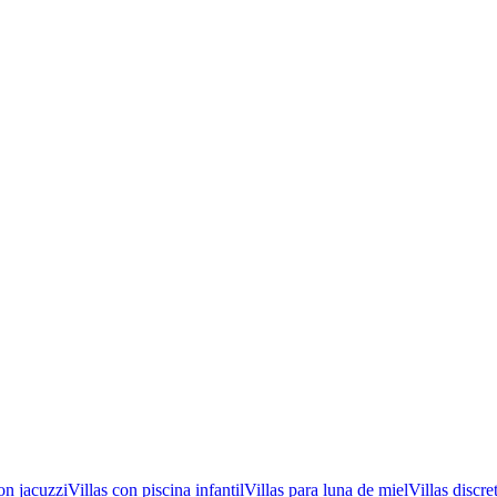
on jacuzzi
Villas con piscina infantil
Villas para luna de miel
Villas discre