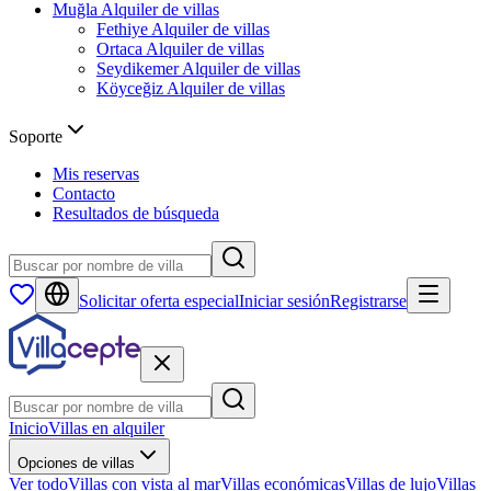
Muğla
Alquiler de villas
Fethiye
Alquiler de villas
Ortaca
Alquiler de villas
Seydikemer
Alquiler de villas
Köyceğiz
Alquiler de villas
Soporte
Mis reservas
Contacto
Resultados de búsqueda
Solicitar oferta especial
Iniciar sesión
Registrarse
Inicio
Villas en alquiler
Opciones de villas
Ver todo
Villas con vista al mar
Villas económicas
Villas de lujo
Villas