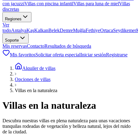
con jacuzzi
Villas con piscina infantil
Villas para luna de miel
Villas
discretas
Regiones
Ver
todo
Antalya
Kaş
Kalkan
Belek
Demre
Muğla
Fethiye
Ortaca
Seydikemer
Soporte
Mis reservas
Contacto
Resultados de búsqueda
Mis favoritos
Solicitar oferta especial
Iniciar sesión
Registrarse
Alquiler de villas
Opciones de villas
Villas en la naturaleza
Villas en la naturaleza
Descubra nuestras villas en plena naturaleza para unas vacaciones
tranquilas rodeadas de vegetación y belleza natural, lejos del ruido
de la ciudad.