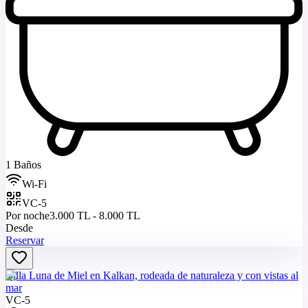
1 Baños
Wi-Fi
VC-5
Por noche
3.000 TL - 8.000 TL
Desde
Reservar
Villa Luna de Miel en Kalkan, rodeada de naturaleza y con vistas al
mar
VC-5