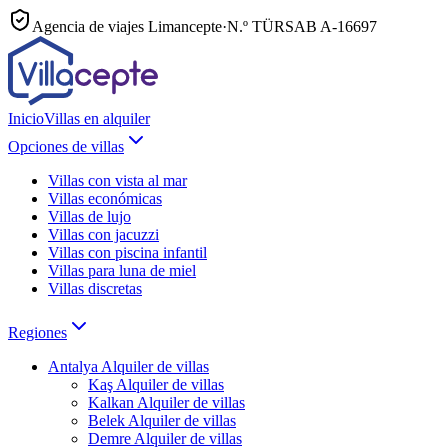
Agencia de viajes Limancepte
·
N.º TÜRSAB
A-16697
Inicio
Villas en alquiler
Opciones de villas
Villas con vista al mar
Villas económicas
Villas de lujo
Villas con jacuzzi
Villas con piscina infantil
Villas para luna de miel
Villas discretas
Regiones
Antalya
Alquiler de villas
Kaş
Alquiler de villas
Kalkan
Alquiler de villas
Belek
Alquiler de villas
Demre
Alquiler de villas