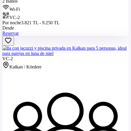
2 Baños
Wi-Fi
VC-2
Por noche
3.821 TL - 9.250 TL
Desde
Reservar
Villa con jacuzzi y piscina privada en Kalkan para 5 personas, ideal
para parejas en luna de miel
VC-2
Kalkan / Kördere