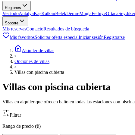
Regiones
Ver todo
Antalya
Kaş
Kalkan
Belek
Demre
Muğla
Fethiye
Ortaca
Seydike
Soporte
Mis reservas
Contacto
Resultados de búsqueda
Mis favoritos
Solicitar oferta especial
Iniciar sesión
Registrarse
Alquiler de villas
Opciones de villas
Villas con piscina cubierta
Villas con piscina cubierta
Villas en alquiler que ofrecen baño en todas las estaciones con piscina
Filtrar
Rango de precio (₺)