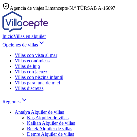
Agencia de viajes Limancepte
·
N.º TÜRSAB
A-16697
Inicio
Villas en alquiler
Opciones de villas
Villas con vista al mar
Villas económicas
Villas de lujo
Villas con jacuzzi
Villas con piscina infantil
Villas para luna de miel
Villas discretas
Regiones
Antalya
Alquiler de villas
Kaş
Alquiler de villas
Kalkan
Alquiler de villas
Belek
Alquiler de villas
Demre
Alquiler de villas