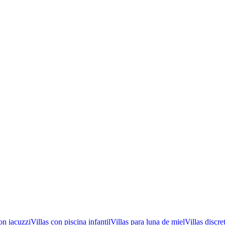
on jacuzzi
Villas con piscina infantil
Villas para luna de miel
Villas discre