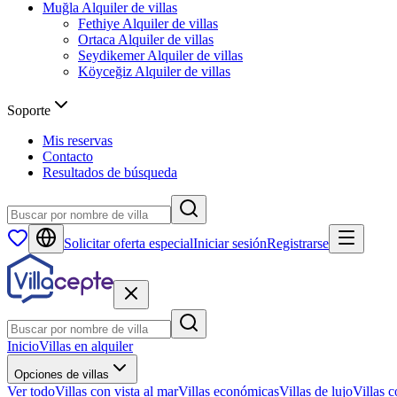
Muğla
Alquiler de villas
Fethiye
Alquiler de villas
Ortaca
Alquiler de villas
Seydikemer
Alquiler de villas
Köyceğiz
Alquiler de villas
Soporte
Mis reservas
Contacto
Resultados de búsqueda
Solicitar oferta especial
Iniciar sesión
Registrarse
Inicio
Villas en alquiler
Opciones de villas
Ver todo
Villas con vista al mar
Villas económicas
Villas de lujo
Villas c