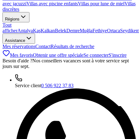
avec jacuzzi
Villas avec piscine enfants
Villas pour lune de miel
Villas
discrètes
Régions
Tout
afficher
Antalya
Kaş
Kalkan
Belek
Demre
Muğla
Fethiye
Ortaca
Seydikem
Assistance
Mes réservations
Contact
Résultats de recherche
Mes favoris
Obtenir une offre spéciale
Se connecter
S'inscrire
Besoin d'aide ?
Nos conseillers vacances sont à votre service sept
jours sur sept.
Service client
0 506 922 37 83