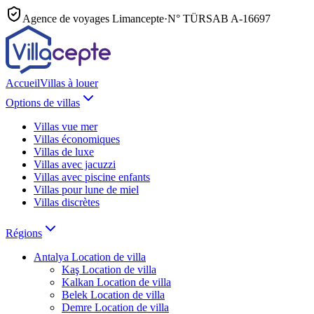
Agence de voyages Limancepte
·
N° TÜRSAB
A-16697
Accueil
Villas à louer
Options de villas
Villas vue mer
Villas économiques
Villas de luxe
Villas avec jacuzzi
Villas avec piscine enfants
Villas pour lune de miel
Villas discrètes
Régions
Antalya
Location de villa
Kaş
Location de villa
Kalkan
Location de villa
Belek
Location de villa
Demre
Location de villa