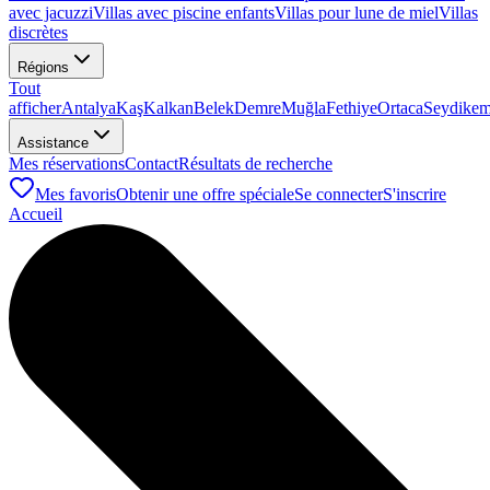
avec jacuzzi
Villas avec piscine enfants
Villas pour lune de miel
Villas
discrètes
Régions
Tout
afficher
Antalya
Kaş
Kalkan
Belek
Demre
Muğla
Fethiye
Ortaca
Seydikem
Assistance
Mes réservations
Contact
Résultats de recherche
Mes favoris
Obtenir une offre spéciale
Se connecter
S'inscrire
Accueil