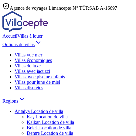
Agence de voyages Limancepte
·
N° TÜRSAB
A-16697
Accueil
Villas à louer
Options de villas
Villas vue mer
Villas économiques
Villas de luxe
Villas avec jacuzzi
Villas avec piscine enfants
Villas pour lune de miel
Villas discrètes
Régions
Antalya
Location de villa
Kaş
Location de villa
Kalkan
Location de villa
Belek
Location de villa
Demre
Location de villa