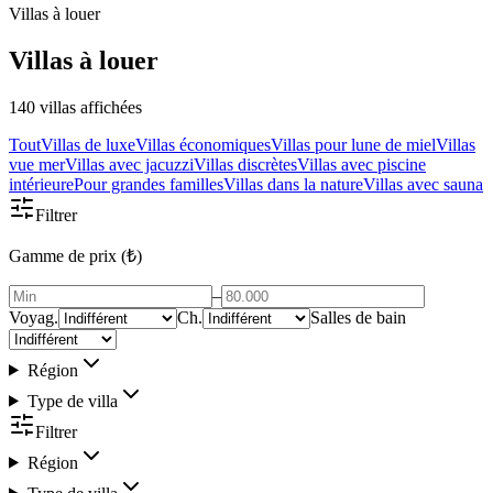
Villas à louer
Villas à louer
140 villas affichées
Tout
Villas de luxe
Villas économiques
Villas pour lune de miel
Villas
vue mer
Villas avec jacuzzi
Villas discrètes
Villas avec piscine
intérieure
Pour grandes familles
Villas dans la nature
Villas avec sauna
Filtrer
Gamme de prix (₺)
–
Voyag.
Ch.
Salles de bain
Région
Type de villa
Filtrer
Région