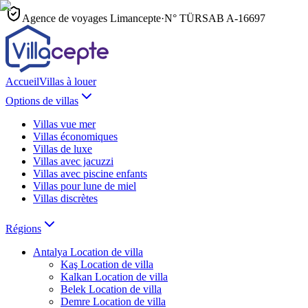
Agence de voyages Limancepte
·
N° TÜRSAB
A-16697
Accueil
Villas à louer
Options de villas
Villas vue mer
Villas économiques
Villas de luxe
Villas avec jacuzzi
Villas avec piscine enfants
Villas pour lune de miel
Villas discrètes
Régions
Antalya
Location de villa
Kaş
Location de villa
Kalkan
Location de villa
Belek
Location de villa
Demre
Location de villa