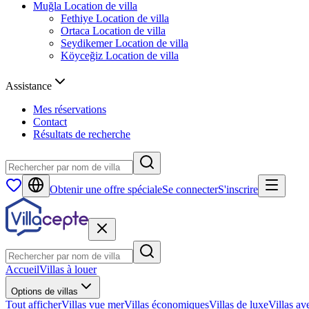
Muğla
Location de villa
Fethiye
Location de villa
Ortaca
Location de villa
Seydikemer
Location de villa
Köyceğiz
Location de villa
Assistance
Mes réservations
Contact
Résultats de recherche
Obtenir une offre spéciale
Se connecter
S'inscrire
Accueil
Villas à louer
Options de villas
Tout afficher
Villas vue mer
Villas économiques
Villas de luxe
Villas av