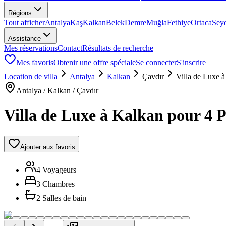
Régions
Tout afficher
Antalya
Kaş
Kalkan
Belek
Demre
Muğla
Fethiye
Ortaca
Sey
Assistance
Mes réservations
Contact
Résultats de recherche
Mes favoris
Obtenir une offre spéciale
Se connecter
S'inscrire
Location de villa
Antalya
Kalkan
Çavdır
Villa de Luxe à
Antalya / Kalkan / Çavdır
Villa de Luxe à Kalkan pour 4 P
Ajouter aux favoris
4 Voyageurs
3 Chambres
2 Salles de bain