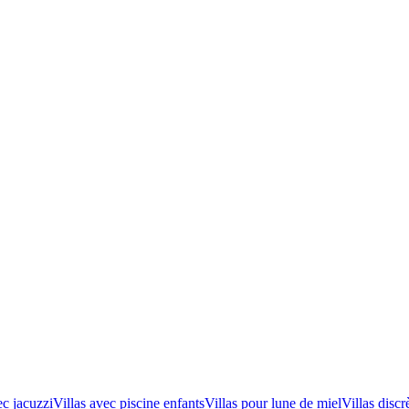
ec jacuzzi
Villas avec piscine enfants
Villas pour lune de miel
Villas discr