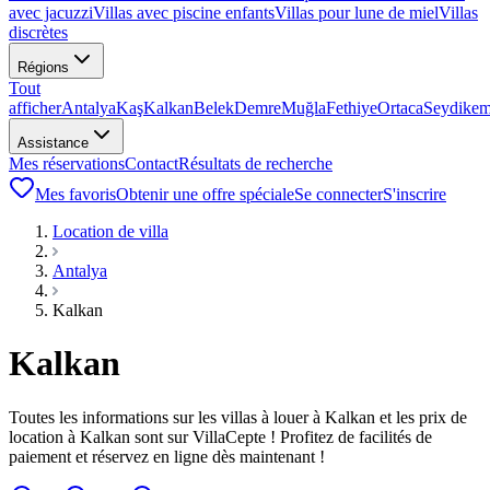
avec jacuzzi
Villas avec piscine enfants
Villas pour lune de miel
Villas
discrètes
Régions
Tout
afficher
Antalya
Kaş
Kalkan
Belek
Demre
Muğla
Fethiye
Ortaca
Seydikem
Assistance
Mes réservations
Contact
Résultats de recherche
Mes favoris
Obtenir une offre spéciale
Se connecter
S'inscrire
Location de villa
Antalya
Kalkan
Kalkan
Toutes les informations sur les villas à louer à Kalkan et les prix de
location à Kalkan sont sur VillaCepte ! Profitez de facilités de
paiement et réservez en ligne dès maintenant !