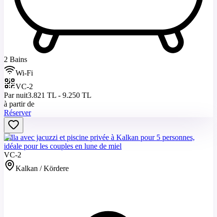
2 Bains
Wi-Fi
VC-2
Par nuit
3.821 TL - 9.250 TL
à partir de
Réserver
Villa avec jacuzzi et piscine privée à Kalkan pour 5 personnes,
idéale pour les couples en lune de miel
VC-2
Kalkan / Kördere