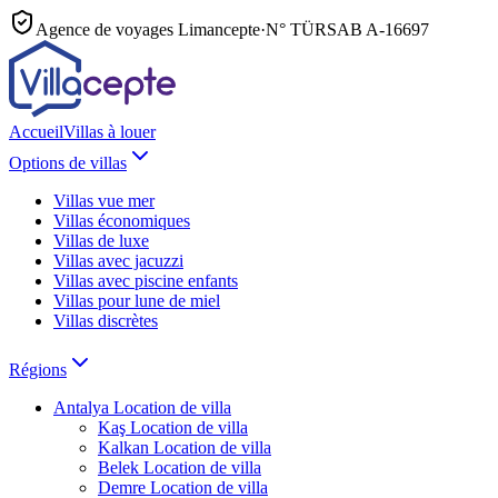
Agence de voyages Limancepte
·
N° TÜRSAB
A-16697
Accueil
Villas à louer
Options de villas
Villas vue mer
Villas économiques
Villas de luxe
Villas avec jacuzzi
Villas avec piscine enfants
Villas pour lune de miel
Villas discrètes
Régions
Antalya
Location de villa
Kaş
Location de villa
Kalkan
Location de villa
Belek
Location de villa
Demre
Location de villa