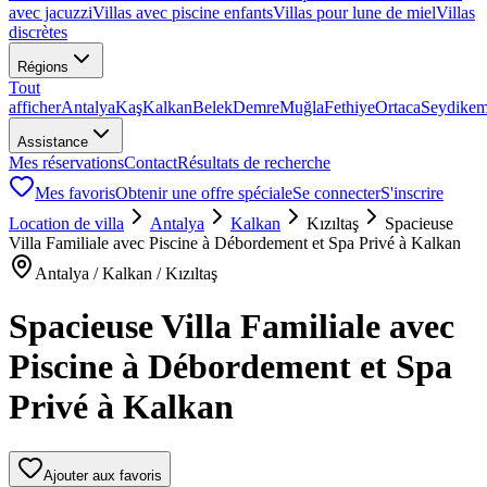
avec jacuzzi
Villas avec piscine enfants
Villas pour lune de miel
Villas
discrètes
Régions
Tout
afficher
Antalya
Kaş
Kalkan
Belek
Demre
Muğla
Fethiye
Ortaca
Seydikem
Assistance
Mes réservations
Contact
Résultats de recherche
Mes favoris
Obtenir une offre spéciale
Se connecter
S'inscrire
Location de villa
Antalya
Kalkan
Kızıltaş
Spacieuse
Villa Familiale avec Piscine à Débordement et Spa Privé à Kalkan
Antalya / Kalkan / Kızıltaş
Spacieuse Villa Familiale avec
Piscine à Débordement et Spa
Privé à Kalkan
Ajouter aux favoris