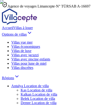
Agence de voyages Limancepte
·
N° TÜRSAB
A-16697
Accueil
Villas à louer
Options de villas
Villas vue mer
Villas économiques
Villas de luxe
Villas avec jacuzzi
Villas avec piscine enfants
Villas pour lune de miel
Villas discrètes
Régions
Antalya
Location de villa
Kaş
Location de villa
Kalkan
Location de villa
Belek
Location de villa
Demre
Location de villa