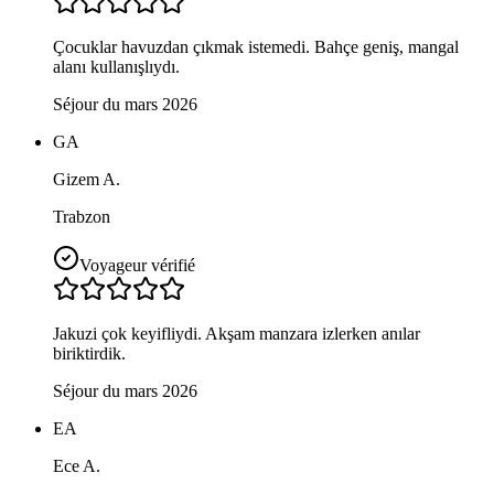
Çocuklar havuzdan çıkmak istemedi. Bahçe geniş, mangal
alanı kullanışlıydı.
Séjour du mars 2026
GA
Gizem A.
Trabzon
Voyageur vérifié
Jakuzi çok keyifliydi. Akşam manzara izlerken anılar
biriktirdik.
Séjour du mars 2026
EA
Ece A.