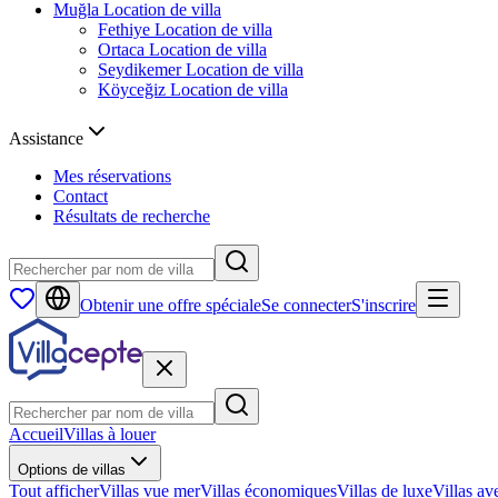
Muğla
Location de villa
Fethiye
Location de villa
Ortaca
Location de villa
Seydikemer
Location de villa
Köyceğiz
Location de villa
Assistance
Mes réservations
Contact
Résultats de recherche
Obtenir une offre spéciale
Se connecter
S'inscrire
Accueil
Villas à louer
Options de villas
Tout afficher
Villas vue mer
Villas économiques
Villas de luxe
Villas av