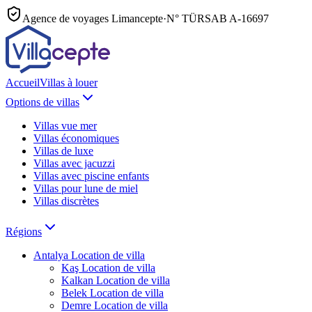
Agence de voyages Limancepte
·
N° TÜRSAB
A-16697
Accueil
Villas à louer
Options de villas
Villas vue mer
Villas économiques
Villas de luxe
Villas avec jacuzzi
Villas avec piscine enfants
Villas pour lune de miel
Villas discrètes
Régions
Antalya
Location de villa
Kaş
Location de villa
Kalkan
Location de villa
Belek
Location de villa
Demre
Location de villa