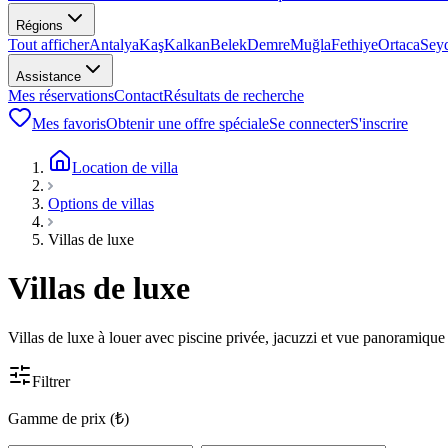
Régions
Tout afficher
Antalya
Kaş
Kalkan
Belek
Demre
Muğla
Fethiye
Ortaca
Sey
Assistance
Mes réservations
Contact
Résultats de recherche
Mes favoris
Obtenir une offre spéciale
Se connecter
S'inscrire
Location de villa
Options de villas
Villas de luxe
Villas de luxe
Villas de luxe à louer avec piscine privée, jacuzzi et vue panoramique
Filtrer
Gamme de prix (₺)