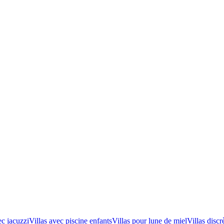
ec jacuzzi
Villas avec piscine enfants
Villas pour lune de miel
Villas discr