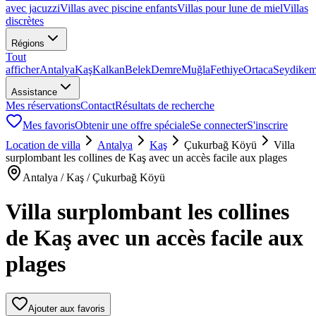
avec jacuzzi
Villas avec piscine enfants
Villas pour lune de miel
Villas
discrètes
Régions
Tout
afficher
Antalya
Kaş
Kalkan
Belek
Demre
Muğla
Fethiye
Ortaca
Seydikem
Assistance
Mes réservations
Contact
Résultats de recherche
Mes favoris
Obtenir une offre spéciale
Se connecter
S'inscrire
Location de villa
Antalya
Kaş
Çukurbağ Köyü
Villa
surplombant les collines de Kaş avec un accès facile aux plages
Antalya / Kaş / Çukurbağ Köyü
Villa surplombant les collines
de Kaş avec un accès facile aux
plages
Ajouter aux favoris