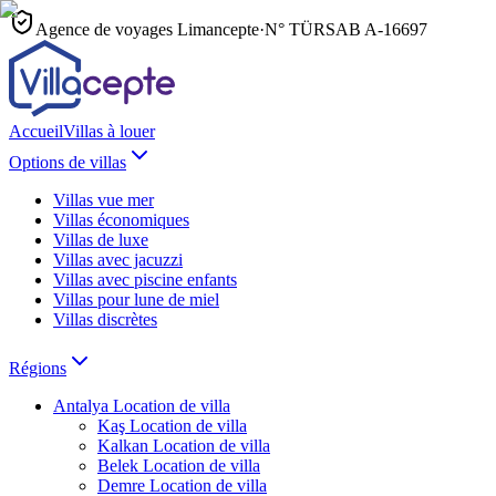
Agence de voyages Limancepte
·
N° TÜRSAB
A-16697
Accueil
Villas à louer
Options de villas
Villas vue mer
Villas économiques
Villas de luxe
Villas avec jacuzzi
Villas avec piscine enfants
Villas pour lune de miel
Villas discrètes
Régions
Antalya
Location de villa
Kaş
Location de villa
Kalkan
Location de villa
Belek
Location de villa
Demre
Location de villa