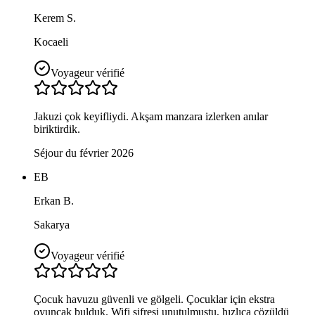
Kerem S.
Kocaeli
Voyageur vérifié
Jakuzi çok keyifliydi. Akşam manzara izlerken anılar
biriktirdik.
Séjour du février 2026
EB
Erkan B.
Sakarya
Voyageur vérifié
Çocuk havuzu güvenli ve gölgeli. Çocuklar için ekstra
oyuncak bulduk. Wifi şifresi unutulmuştu, hızlıca çözüldü