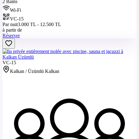
2 Bains
Wi-Fi
VC-15
Par nuit
3.000 TL - 12.500 TL
à partir de
Réserver
Villa privée entièrement isolée avec piscine, sauna et jacuzzi à
Kalkan Üzümlü
VC-15
Kalkan / Üzümlü Kalkan