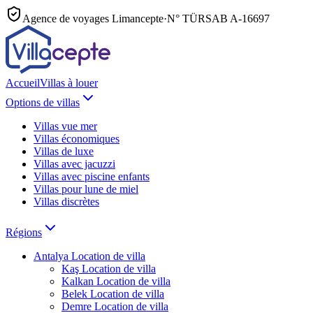
Agence de voyages Limancepte
·
N° TÜRSAB
A-16697
Accueil
Villas à louer
Options de villas
Villas vue mer
Villas économiques
Villas de luxe
Villas avec jacuzzi
Villas avec piscine enfants
Villas pour lune de miel
Villas discrètes
Régions
Antalya
Location de villa
Kaş
Location de villa
Kalkan
Location de villa
Belek
Location de villa
Demre
Location de villa