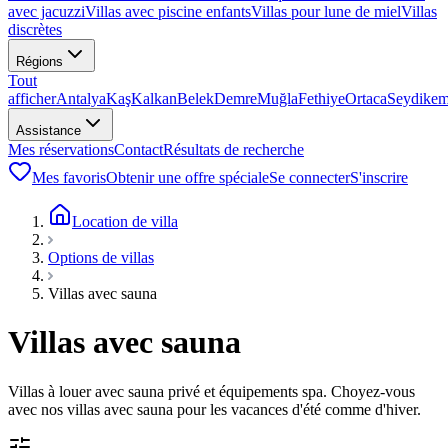
avec jacuzzi
Villas avec piscine enfants
Villas pour lune de miel
Villas
discrètes
Régions
Tout
afficher
Antalya
Kaş
Kalkan
Belek
Demre
Muğla
Fethiye
Ortaca
Seydikem
Assistance
Mes réservations
Contact
Résultats de recherche
Mes favoris
Obtenir une offre spéciale
Se connecter
S'inscrire
Location de villa
Options de villas
Villas avec sauna
Villas avec sauna
Villas à louer avec sauna privé et équipements spa. Choyez-vous
avec nos villas avec sauna pour les vacances d'été comme d'hiver.