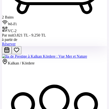
2 Bains
Wi-Fi
VC-2
Par nuit
3.821 TL - 9.250 TL
à partir de
Réserver
Villa de Prestige à Kalkan Kördere : Vue Mer et Nature
Kalkan / Kördere