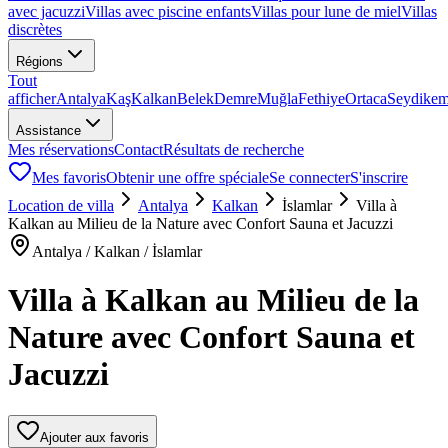
avec jacuzzi
Villas avec piscine enfants
Villas pour lune de miel
Villas
discrètes
Régions
Tout
afficher
Antalya
Kaş
Kalkan
Belek
Demre
Muğla
Fethiye
Ortaca
Seydikem
Assistance
Mes réservations
Contact
Résultats de recherche
Mes favoris
Obtenir une offre spéciale
Se connecter
S'inscrire
Location de villa
Antalya
Kalkan
İslamlar
Villa à
Kalkan au Milieu de la Nature avec Confort Sauna et Jacuzzi
Antalya / Kalkan / İslamlar
Villa à Kalkan au Milieu de la
Nature avec Confort Sauna et
Jacuzzi
Ajouter aux favoris