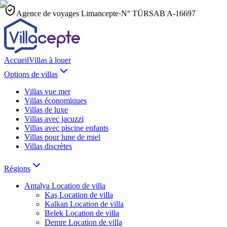
Agence de voyages Limancepte
·
N° TÜRSAB
A-16697
Accueil
Villas à louer
Options de villas
Villas vue mer
Villas économiques
Villas de luxe
Villas avec jacuzzi
Villas avec piscine enfants
Villas pour lune de miel
Villas discrètes
Régions
Antalya
Location de villa
Kaş
Location de villa
Kalkan
Location de villa
Belek
Location de villa
Demre
Location de villa