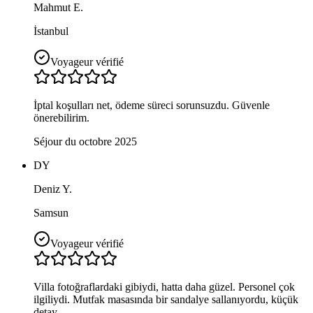
Mahmut E.
İstanbul
Voyageur vérifié
İptal koşulları net, ödeme süreci sorunsuzdu. Güvenle
önerebilirim.
Séjour du octobre 2025
DY
Deniz Y.
Samsun
Voyageur vérifié
Villa fotoğraflardaki gibiydi, hatta daha güzel. Personel çok
ilgiliydi. Mutfak masasında bir sandalye sallanıyordu, küçük
detay.