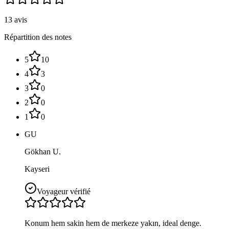
13 avis
Répartition des notes
5
10
4
3
3
0
2
0
1
0
GU
Gökhan U.
Kayseri
Voyageur vérifié
Konum hem sakin hem de merkeze yakın, ideal denge.