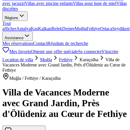
avec jacuzzi
Villas avec piscine enfants
Villas pour lune de miel
Villas
discrètes
Régions
Tout
afficher
Antalya
Kaş
Kalkan
Belek
Demre
Muğla
Fethiye
Ortaca
Seydikem
Assistance
Mes réservations
Contact
Résultats de recherche
Mes favoris
Obtenir une offre spéciale
Se connecter
S'inscrire
Location de villa
Muğla
Fethiye
Karaçulha
Villa de
Vacances Moderne avec Grand Jardin, Près d'Ölüdeniz au Cœur de
Fethiye
Muğla / Fethiye / Karaçulha
Villa de Vacances Moderne
avec Grand Jardin, Près
d'Ölüdeniz au Cœur de Fethiye