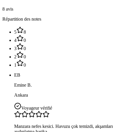
8 avis
Répartition des notes
5
8
4
0
3
0
2
0
1
0
EB
Emine B.
Ankara
Voyageur vérifié
Manzara nefes kesici. Havuzu çok temizdi, akşamları
aydınlatma harika.