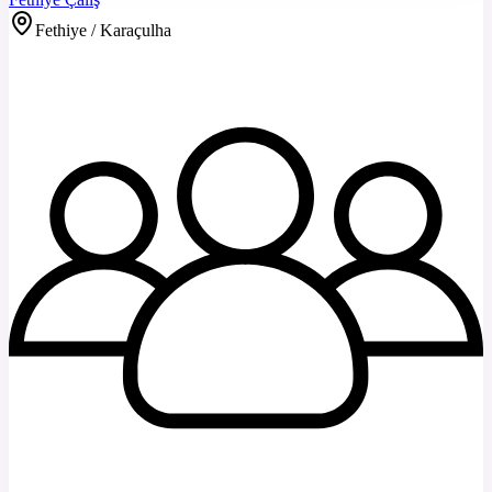
Fethiye / Karaçulha