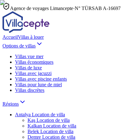
Agence de voyages Limancepte
·
N° TÜRSAB
A-16697
Accueil
Villas à louer
Options de villas
Villas vue mer
Villas économiques
Villas de luxe
Villas avec jacuzzi
Villas avec piscine enfants
Villas pour lune de miel
Villas discrètes
Régions
Antalya
Location de villa
Kaş
Location de villa
Kalkan
Location de villa
Belek
Location de villa
Demre
Location de villa