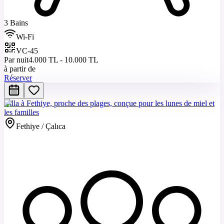
3 Bains
Wi-Fi
VC-45
Par nuit
4.000 TL - 10.000 TL
à partir de
Réserver
Villa à Fethiye, proche des plages, conçue pour les lunes de miel et
les familles
Fethiye / Çalıca