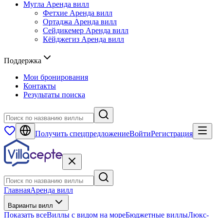
Мугла
Аренда вилл
Фетхие
Аренда вилл
Ортаджа
Аренда вилл
Сейдикемер
Аренда вилл
Кёйджегиз
Аренда вилл
Поддержка
Мои бронирования
Контакты
Результаты поиска
Получить спецпредложение
Войти
Регистрация
Главная
Аренда вилл
Варианты вилл
Показать все
Виллы с видом на море
Бюджетные виллы
Люкс-