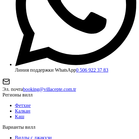
Линия поддержки WhatsApp
0 506 922 37 83
Эл. почта
booking@villacepte.com.tr
Регионы вилл
Фетхие
Калкан
Каш
Варианты вилл
Виллы с джакузи