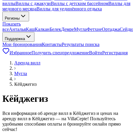
виллы
Виллы с джакузи
Виллы с детским бассейном
Виллы для
медового месяца
Виллы для уединённого отдыха
Регионы
Показать
все
Анталья
Каш
Калкан
Белек
Демре
Мугла
Фетхие
Ортаджа
Сейди
Поддержка
Мои бронирования
Контакты
Результаты поиска
Избранное
Получить спецпредложение
Войти
Регистрация
Аренда вилл
Мугла
Кёйджегиз
Кёйджегиз
Вся информация об аренде вилл в Кёйджегиз и ценах на
аренду вилл в Кёйджегиз — на VillaCepte! Пользуйтесь
удобными способами оплаты и бронируйте онлайн прямо
сейчас!