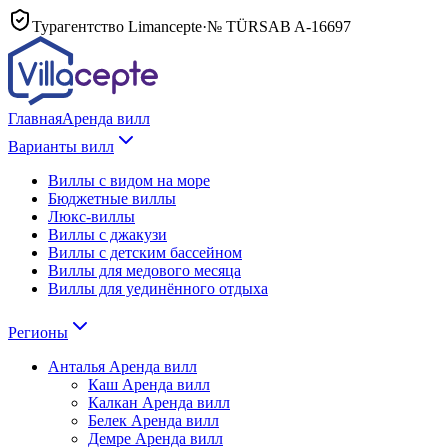
Турагентство Limancepte
·
№ TÜRSAB
A-16697
Главная
Аренда вилл
Варианты вилл
Виллы с видом на море
Бюджетные виллы
Люкс-виллы
Виллы с джакузи
Виллы с детским бассейном
Виллы для медового месяца
Виллы для уединённого отдыха
Регионы
Анталья
Аренда вилл
Каш
Аренда вилл
Калкан
Аренда вилл
Белек
Аренда вилл
Демре
Аренда вилл