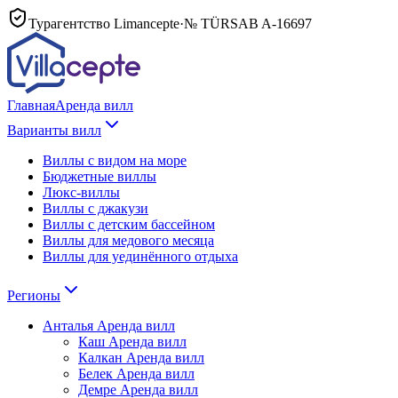
Турагентство Limancepte
·
№ TÜRSAB
A-16697
Главная
Аренда вилл
Варианты вилл
Виллы с видом на море
Бюджетные виллы
Люкс-виллы
Виллы с джакузи
Виллы с детским бассейном
Виллы для медового месяца
Виллы для уединённого отдыха
Регионы
Анталья
Аренда вилл
Каш
Аренда вилл
Калкан
Аренда вилл
Белек
Аренда вилл
Демре
Аренда вилл