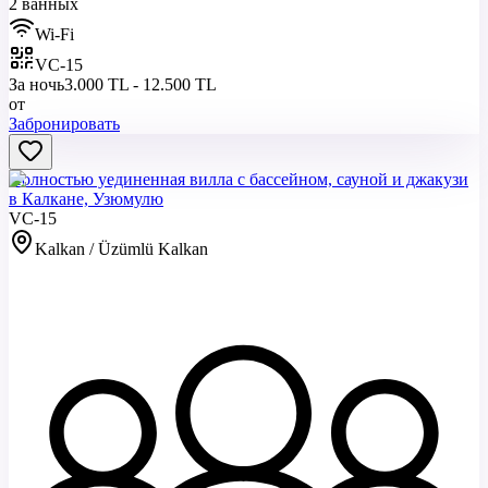
2 ванных
Wi-Fi
VC-15
За ночь
3.000 TL - 12.500 TL
от
Забронировать
Полностью уединенная вилла с бассейном, сауной и джакузи
в Калкане, Узюмулю
VC-15
Kalkan / Üzümlü Kalkan