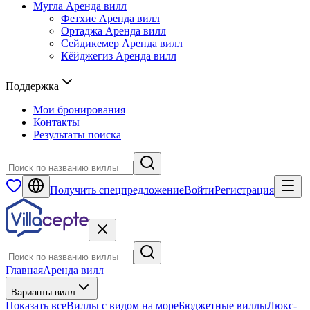
Мугла
Аренда вилл
Фетхие
Аренда вилл
Ортаджа
Аренда вилл
Сейдикемер
Аренда вилл
Кёйджегиз
Аренда вилл
Поддержка
Мои бронирования
Контакты
Результаты поиска
Получить спецпредложение
Войти
Регистрация
Главная
Аренда вилл
Варианты вилл
Показать все
Виллы с видом на море
Бюджетные виллы
Люкс-