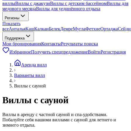
виллы
Виллы с джакузи
Виллы с детским бассейном
Виллы для
медового месяца
Виллы для уединённого отдыха
Регионы
Показать
все
Анталья
Каш
Калкан
Белек
Демре
Мугла
Фетхие
Ортаджа
Сейди
Поддержка
Мои бронирования
Контакты
Результаты поиска
Избранное
Получить спецпредложение
Войти
Регистрация
Аренда вилл
Варианты вилл
Виллы с сауной
Виллы с сауной
Виллы в аренду с частной сауной и спа-удобствами.
Побалуйте себя нашими виллами с сауной для летнего и
зимнего отдыха.