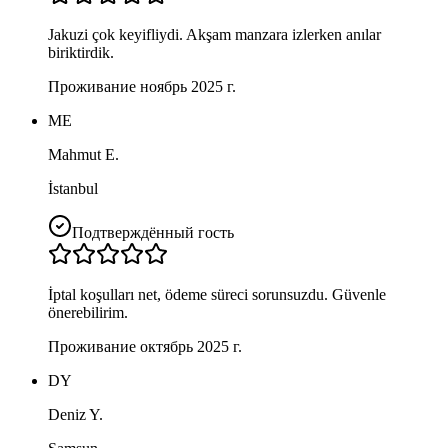
Jakuzi çok keyifliydi. Akşam manzara izlerken anılar
biriktirdik.
Проживание ноябрь 2025 г.
ME
Mahmut E.
İstanbul
Подтверждённый гость
İptal koşulları net, ödeme süreci sorunsuzdu. Güvenle
önerebilirim.
Проживание октябрь 2025 г.
DY
Deniz Y.