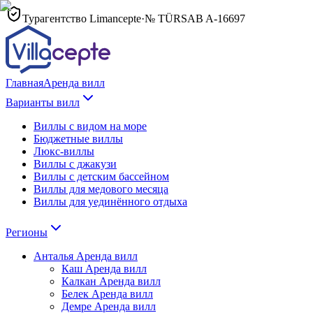
Турагентство Limancepte
·
№ TÜRSAB
A-16697
Главная
Аренда вилл
Варианты вилл
Виллы с видом на море
Бюджетные виллы
Люкс-виллы
Виллы с джакузи
Виллы с детским бассейном
Виллы для медового месяца
Виллы для уединённого отдыха
Регионы
Анталья
Аренда вилл
Каш
Аренда вилл
Калкан
Аренда вилл
Белек
Аренда вилл
Демре
Аренда вилл