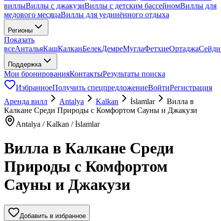
виллы
Виллы с джакузи
Виллы с детским бассейном
Виллы для
медового месяца
Виллы для уединённого отдыха
Регионы
Показать
все
Анталья
Каш
Калкан
Белек
Демре
Мугла
Фетхие
Ортаджа
Сейди
Поддержка
Мои бронирования
Контакты
Результаты поиска
Избранное
Получить спецпредложение
Войти
Регистрация
Аренда вилл
Antalya
Kalkan
İslamlar
Вилла в
Калкане Среди Природы с Комфортом Сауны и Джакузи
Antalya / Kalkan / İslamlar
Вилла в Калкане Среди
Природы с Комфортом
Сауны и Джакузи
Добавить в избранное