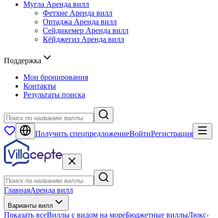
Мугла
Аренда вилл
Фетхие
Аренда вилл
Ортаджа
Аренда вилл
Сейдикемер
Аренда вилл
Кёйджегиз
Аренда вилл
Поддержка
Мои бронирования
Контакты
Результаты поиска
Получить спецпредложение
Войти
Регистрация
Главная
Аренда вилл
Варианты вилл
Показать все
Виллы с видом на море
Бюджетные виллы
Люкс-