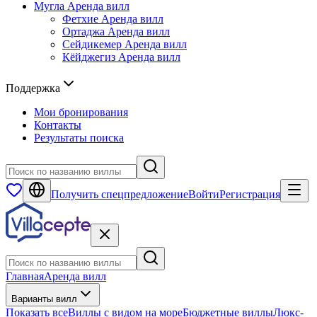
Мугла
Аренда вилл
Фетхие
Аренда вилл
Ортаджа
Аренда вилл
Сейдикемер
Аренда вилл
Кёйджегиз
Аренда вилл
Поддержка
Мои бронирования
Контакты
Результаты поиска
Получить спецпредложение
Войти
Регистрация
Главная
Аренда вилл
Варианты вилл
Показать все
Виллы с видом на море
Бюджетные виллы
Люкс-