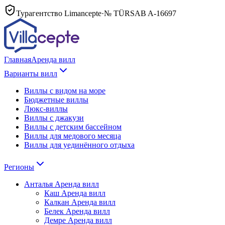
Турагентство Limancepte
·
№ TÜRSAB
A-16697
Главная
Аренда вилл
Варианты вилл
Виллы с видом на море
Бюджетные виллы
Люкс-виллы
Виллы с джакузи
Виллы с детским бассейном
Виллы для медового месяца
Виллы для уединённого отдыха
Регионы
Анталья
Аренда вилл
Каш
Аренда вилл
Калкан
Аренда вилл
Белек
Аренда вилл
Демре
Аренда вилл