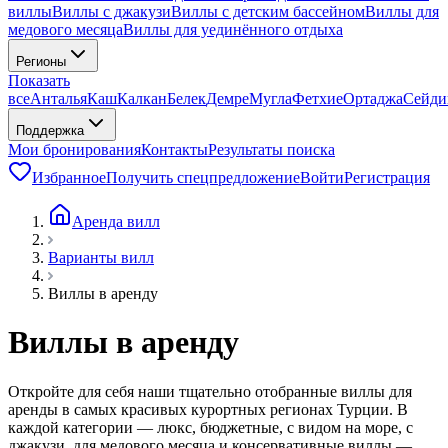
виллы
Виллы с джакузи
Виллы с детским бассейном
Виллы для
медового месяца
Виллы для уединённого отдыха
Регионы
Показать
все
Анталья
Каш
Калкан
Белек
Демре
Мугла
Фетхие
Ортаджа
Сейди
Поддержка
Мои бронирования
Контакты
Результаты поиска
Избранное
Получить спецпредложение
Войти
Регистрация
Аренда вилл
Варианты вилл
Виллы в аренду
Виллы в аренду
Откройте для себя наши тщательно отобранные виллы для
аренды в самых красивых курортных регионах Турции. В
каждой категории — люкс, бюджетные, с видом на море, с
джакузи, для медового месяца и консервативные виллы —