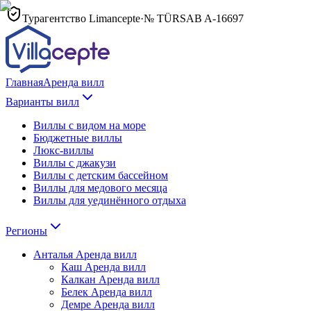
Турагентство Limancepte
·
№ TÜRSAB
A-16697
Главная
Аренда вилл
Варианты вилл
Виллы с видом на море
Бюджетные виллы
Люкс-виллы
Виллы с джакузи
Виллы с детским бассейном
Виллы для медового месяца
Виллы для уединённого отдыха
Регионы
Анталья
Аренда вилл
Каш
Аренда вилл
Калкан
Аренда вилл
Белек
Аренда вилл
Демре
Аренда вилл