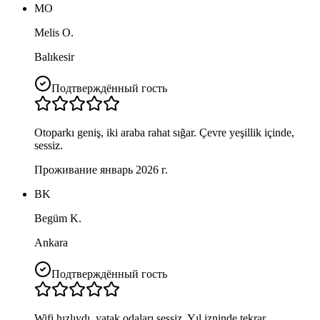
MO
Melis O.
Balıkesir
Подтверждённый гость
Otoparkı geniş, iki araba rahat sığar. Çevre yeşillik içinde,
sessiz.
Проживание январь 2026 г.
BK
Begüm K.
Ankara
Подтверждённый гость
Wifi hızlıydı, yatak odaları sessiz. Yıl izninde tekrar