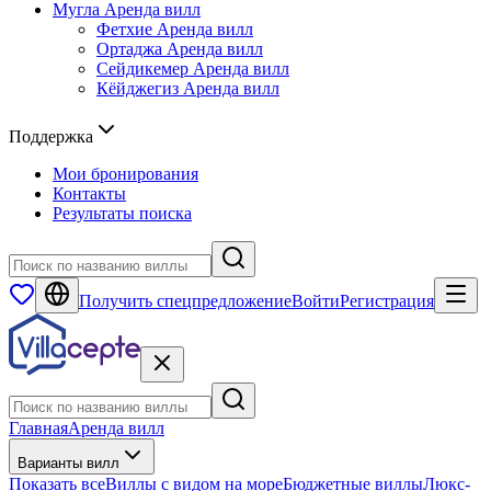
Мугла
Аренда вилл
Фетхие
Аренда вилл
Ортаджа
Аренда вилл
Сейдикемер
Аренда вилл
Кёйджегиз
Аренда вилл
Поддержка
Мои бронирования
Контакты
Результаты поиска
Получить спецпредложение
Войти
Регистрация
Главная
Аренда вилл
Варианты вилл
Показать все
Виллы с видом на море
Бюджетные виллы
Люкс-