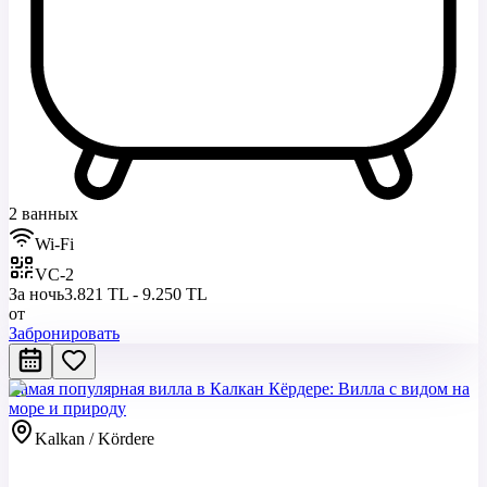
2 ванных
Wi-Fi
VC-2
За ночь
3.821 TL - 9.250 TL
от
Забронировать
Самая популярная вилла в Калкан Кёрдере: Вилла с видом на
море и природу
Kalkan / Kördere