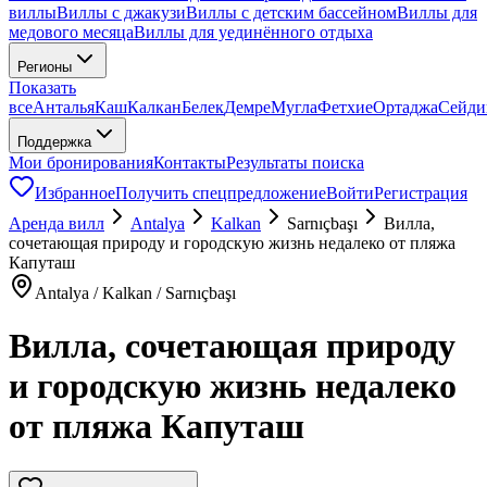
виллы
Виллы с джакузи
Виллы с детским бассейном
Виллы для
медового месяца
Виллы для уединённого отдыха
Регионы
Показать
все
Анталья
Каш
Калкан
Белек
Демре
Мугла
Фетхие
Ортаджа
Сейди
Поддержка
Мои бронирования
Контакты
Результаты поиска
Избранное
Получить спецпредложение
Войти
Регистрация
Аренда вилл
Antalya
Kalkan
Sarnıçbaşı
Вилла,
сочетающая природу и городскую жизнь недалеко от пляжа
Капуташ
Antalya / Kalkan / Sarnıçbaşı
Вилла, сочетающая природу
и городскую жизнь недалеко
от пляжа Капуташ